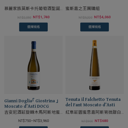
慕麗家族莫斯卡托葡萄酒聖誕
蜜斯嘉之王團購組
麵包/紙包版
NT$
1,740
NT$
4,060
NT$
2,050
NT$
5,320
選擇規格
選擇規格
Tenuta il Falchetto Tenuta
Gianni Doglia｢ Giostrina ｣
del Fant Moscato d’Asti
Moscato d’Asti DOCG
吉安尼酒莊旋轉木馬阿斯地蜜
紅隼莊園蜜思嘉阿斯第微甜白
斯嘉微甜白葡萄酒
葡萄酒
NT$
750
–
NT$
3,960
NT$
680
NT$
900