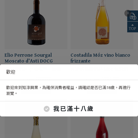
0
Elio Perrone Sourgal
Costadila Móz vino bianco
Moscato d’Asti DOCG
frizzante
伊利歐酒莊 小棕瓶單一園微甜
克斯塔蒂雅酒莊 Móz 氣泡酒
歡迎
白葡萄酒
NT$
792
NT$
1,350
NT$
880
NT$
1,500
歡迎來到知淳興業，為確保消費者權益，請確認是否已滿18歲，再進行
選擇規格
選擇規格
瀏覽。
我已滿十八歲