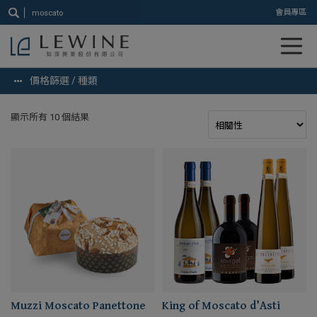
搜
會員專區
尋
關
鍵
字:
價格篩選 / 種類
顯示所有 10 個結果
Muzzi Moscato Panettone
King of Moscato d’Asti