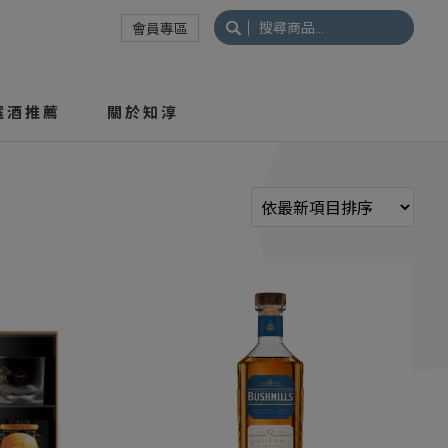
搜
會員專區
尋
關
鍵
選酒推薦
關於知淳
字: