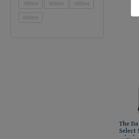
1800ml
3000ml
5000ml
6000ml
The Da
Select 
Whisk