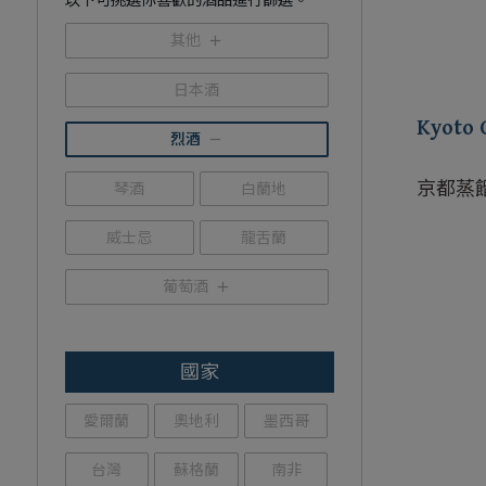
以下可挑選你喜歡的酒品進行篩選。
其他
日本酒
Kyoto G
烈酒
京都蒸
琴酒
白蘭地
威士忌
龍舌蘭
葡萄酒
國家
愛爾蘭
奧地利
墨西哥
台灣
蘇格蘭
南非