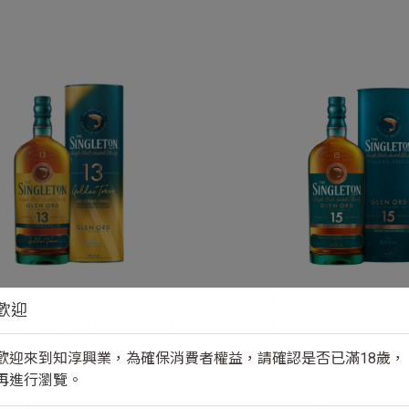
ton Glen Ord 13Year
Singleton Of Glen Or
歡迎
 Tresor Sauternes Single
Single Malt Scotch 
cotch Whisky
13年醇金蘇玳桶單一純麥威
蘇格登15年亞洲版單一
歡迎來到知淳興業，為確保消費者權益，請確認是否已滿18歲，
再進行瀏覽。
NT$
1,360
–
NT$
8,040
NT$
1,800
–
NT$
10