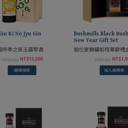
in Ki No Jyu Gin
Bushmills Black Bus
New Year Gift Set
餾所季之珠玉露琴酒
鉑仕麥錦繡前程尊爵禮
NT$
15,500
NT$
1,
NT$
25,000
NT$
2,850
選擇規格
加入詢價單