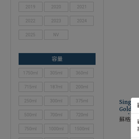
2019
2020
2021
2022
2023
2024
2025
NV
容量
1750ml
305ml
360ml
715ml
187ml
200ml
250ml
300ml
375ml
Single
Golden
500ml
700ml
720ml
Malt S
蘇格登
士忌
750ml
1000ml
1500ml