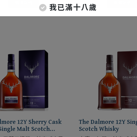
選擇規格
選擇規格
我已滿十八歲
lmore 12Y Sherry Cask
The Dalmore 12Y Sin
Single Malt Scotch
Scotch Whisky
y