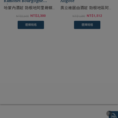
Ramonet Bourgogne
Aligote
Aligote 2017
哈蒙內酒莊 勃根地阿里哥蝶白
奧立維居由酒莊 勃根地區阿里
酒
歌蝶白葡萄酒
NT$
2,300
NT$
1,512
NT$
2,600
NT$
1,680
選擇規格
選擇規格
0