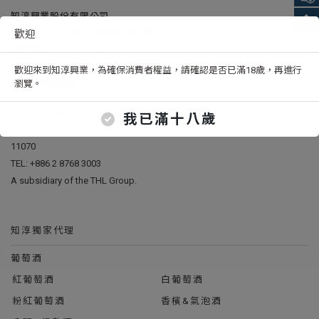
知淳興業股份有限公司
11070台北市信義區東興路49號6樓
歡迎
服務電話:
02-8768-3003
總公司服務時間: 周一~周五 9:00~18:00
歡迎來到知淳興業，為確保消費者權益，請確認是否已滿18歲，再進行
瀏覽。
欣臨集團
Le Wine International Ltd.
我已滿十八歲
6F., No. 49 Dong Xing Rd., Xinyi Dist., Taipei, Taiwan
11070
TEL:
+886 2 8768 3003
A subsidiary of the THL Group.
知淳獨家代理
葡萄酒
紅葡萄酒
白葡萄酒
粉紅葡萄酒
香檳&氣泡酒