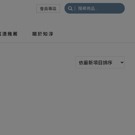
搜
會員專區
尋
關
鍵
選酒推薦
關於知淳
字: