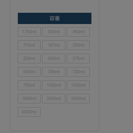
容量
1750ml
305ml
360ml
715ml
187ml
200ml
250ml
300ml
375ml
500ml
700ml
720ml
750ml
1000ml
1500ml
1800ml
3000ml
5000ml
6000ml