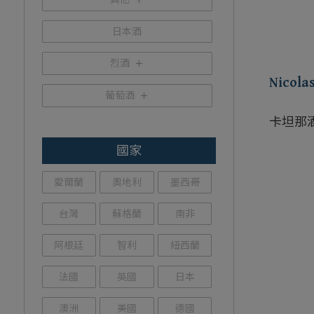
日本酒
烈酒
Nicola
葡萄酒
卡坦那
旗艦紅
國家
愛爾蘭
奧地利
墨西哥
台灣
蘇格蘭
南非
阿根廷
智利
紐西蘭
法國
英國
日本
澳洲
美國
德國