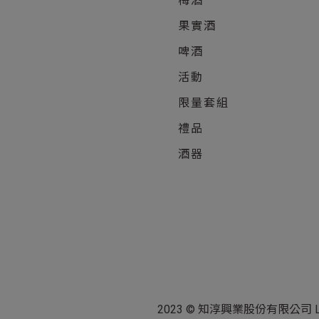
梅酒
果實酒
啤酒
活動
限量套組
禮品
酒器
2023 © 知淳興業股份有限公司 Le Wine