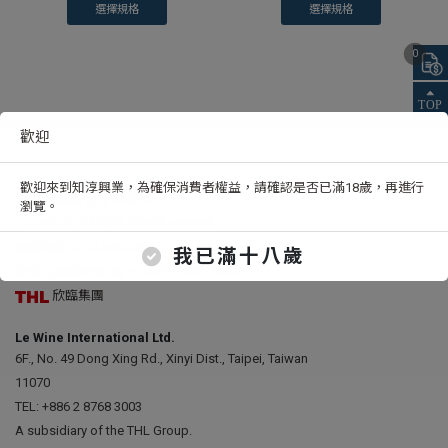
選擇規格
選擇規格
0
歡迎
歡迎來到知淳興業，為確保消費者權益，請確認是否已滿18歲，再進行
知淳興業股份有限公司
瀏覽。
11070台北市信義區東興路49號6樓
服務電話:
02-8768-3003
我已滿十八歲
總公司服務時間: 周一~周五 9:00~18:00
欣臨集團
Le Wine International Ltd.
6F., No. 49 Dong Xing Rd., Xinyi Dist., Taipei, Taiwan
11070
TEL:
+886 2 8768 3003
A subsidiary of the THL Group.