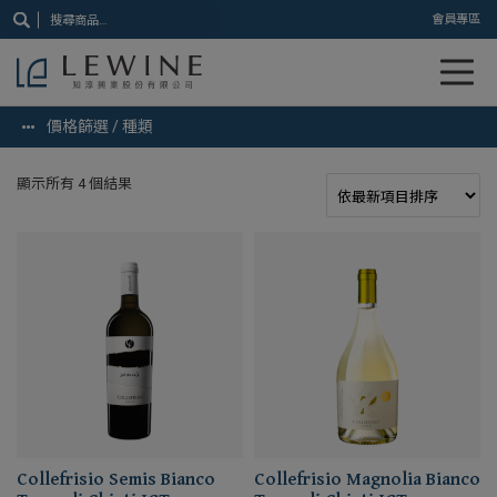
搜
會員專區
尋
關
鍵
字:
價格篩選 / 種類
顯示所有 4 個結果
Collefrisio Semis Bianco
Collefrisio Magnolia Bianco