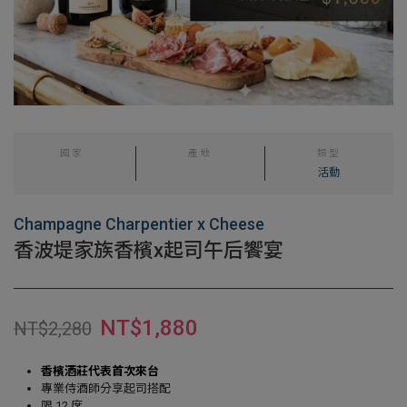
國家
產地
類型
活動
Champagne Charpentier x Cheese
香波堤家族香檳x起司午后饗宴
NT$
1,880
NT$
2,280
香檳酒莊
代表首次來台
專業侍酒師分享起司搭配
限 12 席