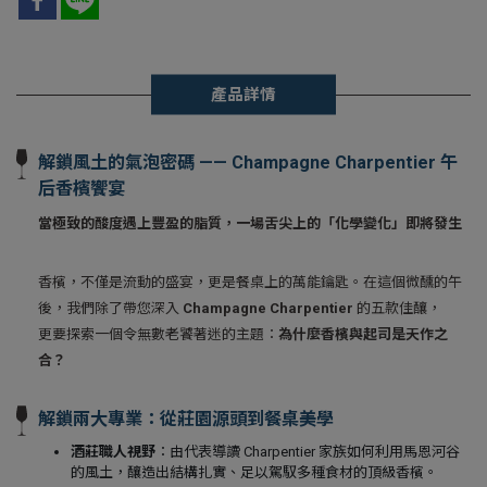
產品詳情
解鎖風土的氣泡密碼 —— Champagne Charpentier 午
后香檳饗宴
當極致的酸度遇上豐盈的脂質，一場舌尖上的「化學變化」即將發生
香檳，不僅是流動的盛宴，更是餐桌上的萬能鑰匙。在這個微醺的午
後，我們除了帶您深入
Champagne Charpentier
的五款佳釀，
更要探索一個令無數老饕著迷的主題：
為什麼香檳與起司是天作之
合？
解鎖兩大專業：從莊園源頭到餐桌美學
酒莊職人視野
：由代表導讀 Charpentier 家族如何利用馬恩河谷
的風土，釀造出結構扎實、足以駕馭多種食材的頂級香檳。