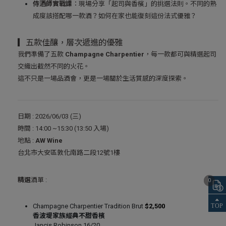
侍酒師實戰課
：現場分享「起司與香檳」的挑選法則。不同的熟
成度該搭配哪一款酒？如何在家也能復刻這份法式優雅？
▎五款佳釀，層次遞進的優雅
我們準備了五款
Champagne Charpentier
，每一款都可與精選起司
交織出截然不同的火花。
這不只是一場品酒會，更是一場關於生活質感的深度探索。
日期 : 2026/06/03 (三)
時間 : 14:00 ~15:30 (13:50 入場)
地點 :
AW Wine
台北市大安區敦化南路二段12號1樓
精選
酒單 :
0
Champagne Charpentier Tradition Brut
$2,500
香波堤家族經典不甜香檳
Jancis Robinson 16/20