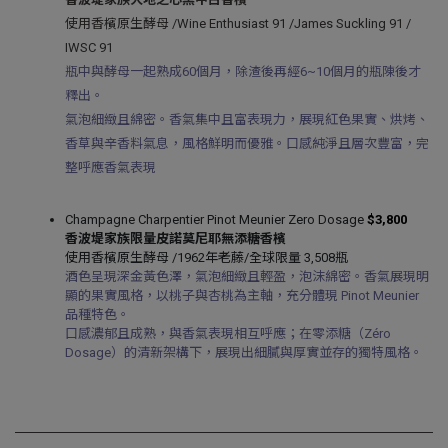
使用香檳原生酵母 /Wine Enthusiast 91 /James Suckling 91 /
IWSC 91
瓶中與酵母一起熟成60個月，除渣後再經6~10個月的瓶陳後才
釋出。
氣泡細緻且綿密。香氣集中且富表現力，展現紅色果實、烘烤、
香草與辛香料氣息，風格鮮明而優雅。口感純淨且層次豐富，完
整呼應香氣表現
Champagne Charpentier Pinot Meunier Zero Dosage
$3,800
香波堤家族限量皮諾莫尼耶無添糖香檳
使用香檳原生酵母 /1962年老藤/全球限量 3,508瓶
酒色呈現深金黃色澤，氣泡細緻且輕盈，泡沫綿密。香氣展現明
顯的果實風格，以桃子與杏桃為主軸，充分體現 Pinot Meunier
品種特色。
口感濃郁且成熟，與香氣表現相互呼應；在零添糖（Zéro
Dosage）的清新架構下，展現出細膩與厚實並存的獨特風格。