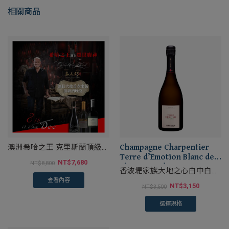
相關商品
澳洲希哈之王 克里斯蘭頂級餐
Champagne Charpentier
酒晚宴
Terre d’Emotion Blanc de
NT$
7,680
NT$
8,800
Blancs Brut brut
香波堤家族大地之心白中白香
檳
查看內容
NT$
3,150
NT$
3,500
選擇規格