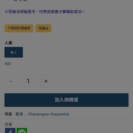
※恕無法保留席次、付款完成者才算報名成功。
不適用折價優惠
限量品
人數
單人
清除
Quantity
-
+
加入詢價單
標籤:
餐會
,
Champagne Charpentier
分享