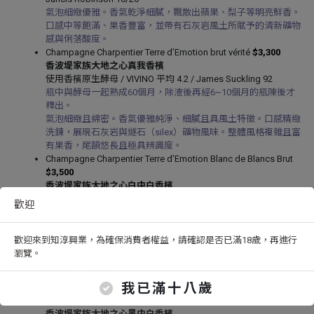
氣泡細緻優雅。香氣乾淨細膩，飄散出蘋果、梨子等明亮鮮香。
口感中等飽滿、果香豐富，並帶有石灰岩風土所賦予的清新礦物
感與俐落酸度。
Champagne Charpentier Terre d’Emotion brut vérité
$3,300
香波堤家族大地之心真我香檳
使用香檳原生酵母 / VIVINO 平均 4.2 / James Suckling 92
瓶中與酵母一起熟成60個月，除渣後再經6~10個月的瓶陳後才
釋出。
氣泡細緻且綿密。香氣優雅純淨、細膩且具風土特徵。口感精緻
洗鍊，展現石灰岩與燧石（silex）礦物風味。整體風格複雜且富
有果香，尾韻悠長且極具辨識度。
Champagne Charpentier Terre d’Emotion Blanc de Blancs Brut
$3,500
香波堤家族大地之心白中白香檳
使用香檳原生酵母 / VIVINO 平均 4.1 /Wine Enthusiast 91
歡迎
瓶中與酵母一起熟成60個月，除渣後再經6~10個月的瓶陳後才
釋出。
飄散出柑橘果香、蛋白霜與新鮮奶油氣息，展現其獨特風土特
歡迎來到知淳興業，為確保消費者權益，請確認是否已滿18歲，再進行
徵。
口感飽滿且富有礦物感，質地絲滑、尾韻清新，帶有鹹感、
瀏覽。
碘味與淡淡草本茶香。
Champagne Charpentier Terre d’Emotion Blanc de Noirs Brut
我已滿十八歲
$3,500
香波堤家族大地之心黑中白香檳