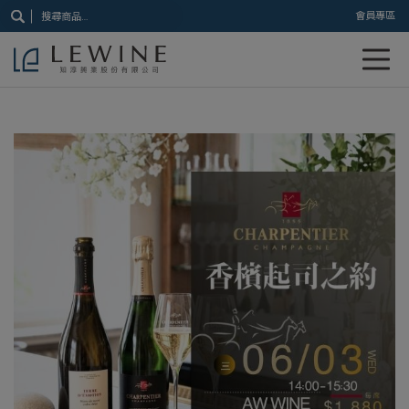
搜
會員專區
尋
關
鍵
字: