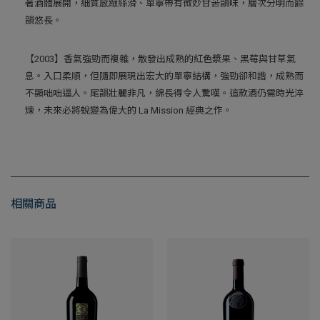
著酒體展開，細質感緻絲滑、單寧帶有微妙甘苦韻味，層次分明而餘
韻悠長。
【2003】香氣強勁而複雜，散發出成熟的紅色漿果、黑莓與甘草氣
息。入口柔順，但隨即展現出宏大的單寧結構，強勁卻和諧，成熟而
不顯咄咄逼人。尾韻壯麗非凡，綿長得令人驚嘆。這款酒仍需時光淬
煉，未來必將蛻變為偉大的 La Mission 經典之作。
相關商品