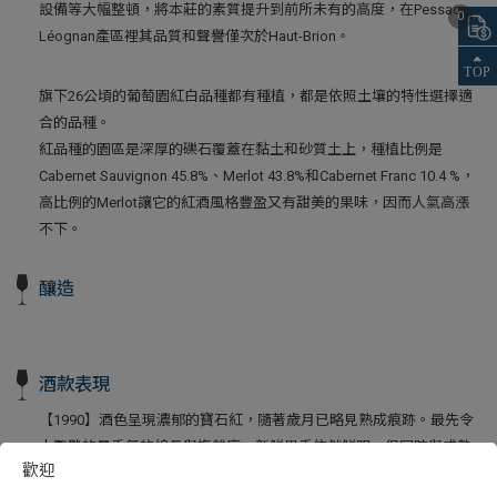
設備等大幅整頓，將本莊的素質提升到前所未有的高度，在Pessac-
0
Léognan產區裡其品質和聲譽僅次於Haut-Brion。
旗下26公頃的葡萄園紅白品種都有種植，都是依照土壤的特性選擇適
合的品種。
紅品種的園區是深厚的礫石覆蓋在黏土和砂質土上，種植比例是
Cabernet Sauvignon 45.8%、Merlot 43.8%和Cabernet Franc 10.4 %，
高比例的Merlot讓它的紅酒風格豐盈又有甜美的果味，因而人氣高漲
不下。
釀造
酒款表現
【1990】酒色呈現濃郁的寶石紅，隨著歲月已略見熟成痕跡。最先令
人驚艷的是香氣的綿長與複雜度，新鮮果香依然鮮明，但同時與成熟
歡迎
果實、焦糖的細緻甜香相互交織。最終，一抹強烈而主導的松露氣息