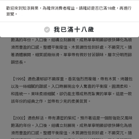
浮現，巧妙掩映單寧的餘韻。入口時風味層層綻放，包覆著熟成單寧
歡迎來到知淳興業，為確保消費者權益，請確認是否已滿18歲，再進行
與微燉水果的風味。口感發展出完美的平衡，收尾悠長不絕，令人回
瀏覽。
味無窮。
我已滿十八歲
【1993】酒色鮮活，帶有濃密的紫紅，預示著這是一個既強勁又風味
飽滿的年份。入口後，結構立刻展現，成熟單寧明顯卻很快轉化為順
滑而豐盈的口感。整體平衡度佳、木質調性恰到好處，不顯突兀。隨
著酒體展開，細質感緻絲滑、單寧帶有微妙甘苦韻味，層次分明而餘
韻悠長。
【1995】酒色濃郁卻不顯厚重，香氣強烈而複雜，帶有木質、烤麵包
以及一絲細膩的甜感。入口時展現出令人驚喜的平衡度，圓潤柔和、
和諧統一。果味柔順細膩，卻仍能主導成熟而紮實的單寧。這是一款
該年份的經典之作，並帶有少見的柔美氣質。
【2002】酒色鮮活，帶有濃密的紫紅，預示著這是一個既強勁又風味
飽滿的年份。入口後，結構立刻展現，成熟單寧明顯卻很快轉化為順
滑而豐盈的口感。整體平衡度佳、木質調性恰到好處，不顯突兀。隨