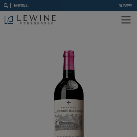
搜
會員專區
尋
關
鍵
字: