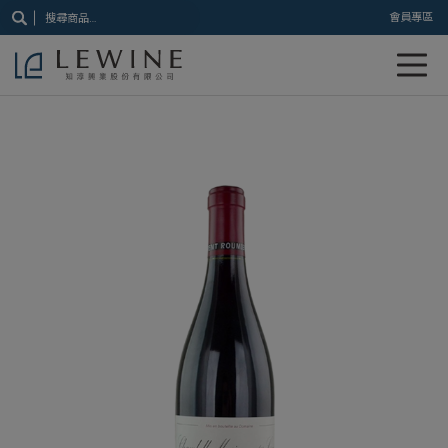
搜
會員專區
尋
關
鍵
字: