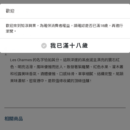
歡迎
土壤地塊
這款 Les Charmes de Chambolle-Musigny 一級園產自 Laurent
歡迎來到知淳興業，為確保消費者權益，請確認是否已滿18歲，再進行
Roumier 莊園。風土由薄薄的土壤組成，岩石上有特別的裂縫，有利
瀏覽。
於葡萄藤向更深的方向生長。
我已滿十八歲
酒款表現
Les Charmes 的名字恰如其分。這款深邃的黑皮諾呈漂亮的寶石紅
色、明亮活潑，風味優雅而迷人。散發著紫羅蘭、紅色水果、灌木叢
和松露美味香氣。酒體優雅、口感絲滑，單寧細膩、結構完整。尾韻
果味濃郁，密度適中。是款值得收藏的頂級佳釀 !
相關商品