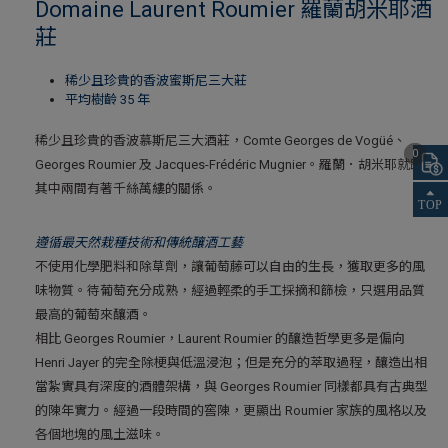
Domaine Laurent Roumier 羅蘭胡米耶酒
莊
稀少且珍貴的香波蜜斯尼三大莊
平均樹齡 35 年
稀少且珍貴的香波慕斯尼三大酒莊，Comte Georges de Vogüé、
0
Georges Roumier 及 Jacques-Frédéric Mugnier。羅蘭．胡米耶就跟
其中兩間有著千絲萬縷的關係。
遵循最天然栽種技術和傳統釀酒工藝
不使用化學肥料和除草劑，讓葡萄藤可以自由的生長，獲取更多的風
味物質。待葡萄充分成熟，經過輕柔的手工採摘和篩檢，只選用品質
最高的葡萄來釀酒。
相比 Georges Roumier，Laurent Roumier 的釀造哲學更多是偏向
Henri Jayer 的完全除梗與低溫浸泡；但是充分的萃取過程，釀造出相
當紮實具有深度的酒體架構，與 Georges Roumier 同樣都具有古典型
的陳年實力。經過一段時間的窖陳，更顯出 Roumier 家族的風格以及
各個地塊的風土滋味。