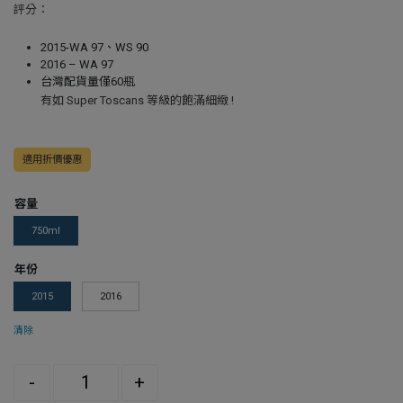
評分：
2015-WA 97、WS 90
2016 – WA 97
台灣配貨量僅60瓶
有如 Super Toscans 等級的飽滿細緻 !
適用折價優惠
容量
750ml
年份
2015
2016
清除
Quantity
-
+