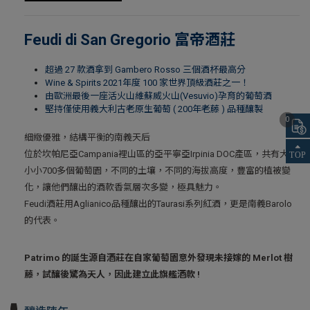
Feudi di San Gregorio 富帝酒莊
超過 27 款酒拿到 Gambero Rosso 三個酒杯最高分
Wine & Spirits 2021年度 100 家世界頂級酒莊之一！
由歐洲最後一座活火山維蘇威火山(Vesuvio)孕育的葡萄酒
堅持僅使用義大利古老原生葡萄 ( 200年老藤 ) 品種釀製
0
細緻優雅，結構平衡的南義天后
位於坎帕尼亞Campania裡山區的亞平寧亞Irpinia DOC產區，共有大大
小小700多個葡萄園，不同的土壤，不同的海拔高度，豐富的植被變
化，讓他們釀出的酒款香氣層次多變，極具魅力。
Feudi酒莊用Aglianico品種釀出的Taurasi系列紅酒，更是南義Barolo
的代表。
Patrimo 的誕生源自酒莊在自家葡萄園意外發現未接嫁的 Merlot 樹
藤，試釀後驚為天人，因此建立此旗艦酒款 !