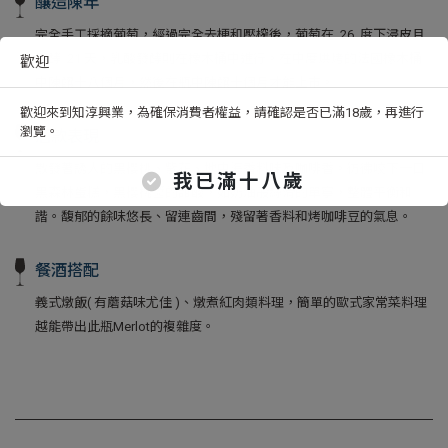
釀造陳年
完全手工採摘葡萄，經過完全去梗和壓榨後，葡萄在 26 度下浸皮且
發酵 21 天，乳酸發酵則在橡木桶中進行。在中度烘烤的法國橡木桶
歡迎
中陳釀十八個月，然後在瓶中陳釀十個月才能上市。
歡迎來到知淳興業，為確保消費者權益，請確認是否已滿18歲，再進行
瀏覽。
酒款表現
散發著誘人的黑櫻桃、紫花、地中海香料味及咖啡香。彷彿咬下一口
我已滿十八歲
黑森林蛋糕，黑櫻桃醬的甜酸，如奶油般絲滑的單寧，整體平衡和
諧。馥郁的餘味悠長、留連齒間，殘留著香料和烤咖啡豆的氣息。
餐酒搭配
義式燉飯( 有蘑菇味尤佳 )、燉煮紅肉類料理，簡單的歐式家常菜料理
越能帶出此瓶Merlot的複雜度。