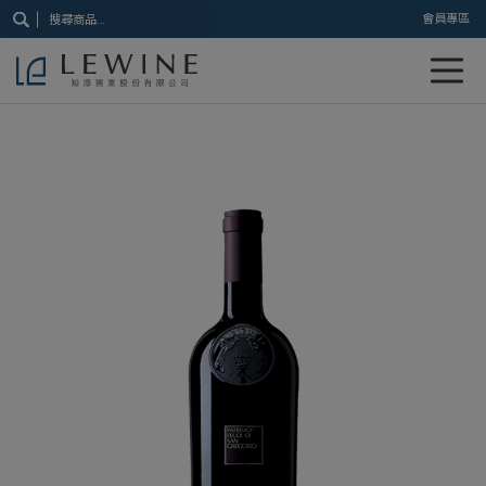
搜
會員專區
尋
關
鍵
字: