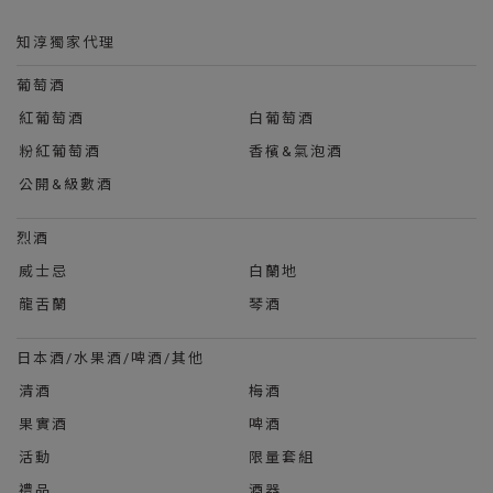
知淳獨家代理
葡萄酒
紅葡萄酒
白葡萄酒
粉紅葡萄酒
香檳&氣泡酒
公開&級數酒
烈酒
威士忌
白蘭地
龍舌蘭
琴酒
日本酒/水果酒/啤酒/其他
清酒
梅酒
果實酒
啤酒
活動
限量套組
禮品
酒器