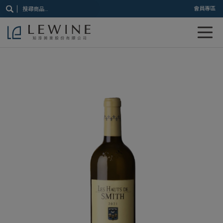
搜
會員專區
尋
關
鍵
字: