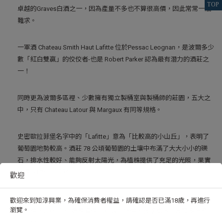
卓越的Graves白酒之一，因為產量不多也不算很高價，因此常常一瓶
難求。
一軍酒 Chateau Smith Haut Lafitte 位於Pessac Leognan，是波爾多少
數「紅白雙贏」的佼佼者-也是 Robert Parker 認為最有潛力的酒莊之
一！
同時更為波爾多區裡、少數擁有獨立製桶室與製桶師的莊園，五大之
中，只有 Chateau Latour 與 Margaux 有同等規格。
史密歐拉菲堡名字中的「Lafitte」意為「比較高的小山丘」，表明了
葡萄園地勢較高。酒莊 78 公頃葡萄園的土壤中布滿了大大小小的礫
石，排水性較好、能夠反射太陽光，為植株提供了充足的光照，果實
也得以順利地成熟。
歡迎
近十年來，酒莊共有7個年份紅酒獲得 Robert Parker 95分以上的超高
歡迎來到知淳興業，為確保消費者權益，請確認是否已滿18歲，再進行
瀏覽。
分評價，2009 年份更是獲得 100 滿分評價，被盛讚為「波爾多神奇