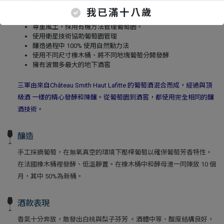
20（Magic 20）」！
我已滿十八歲
尊重風土，採用有機方法管理葡萄園。
使用衛星技術協助葡萄園管理
釀造過程中 100% 使用自然動力法
使用不同尺寸橡木桶、將不同地塊葡萄分開發酵
擁有波爾多最大的地下酒窖
三軍由​​來自Château Smith Haut Lafitte 的葡萄酒混合而成，經過與頂
級酒 一樣的精心發酵和陳釀。從葡萄園到酒窖，都使用完全相同的釀
酒技術。
釀造
手工採摘葡萄，在無氧真空的環境下壓榨葡萄以確保葡萄芳香特性。
在法國橡木桶裡發酵、低溫靜置。在橡木桶中和酵母渣一同陳放 10 個
月，其中 50%為新桶。
酒款表現
香氣十分奔放，散發出白桃與梨子芬芳 。酒體中等、酸度結構良好，