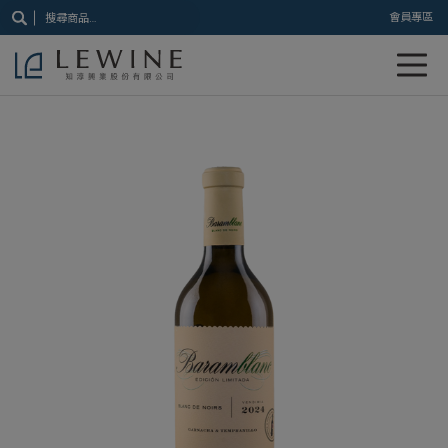
搜
會員專區
尋
關
鍵
字: