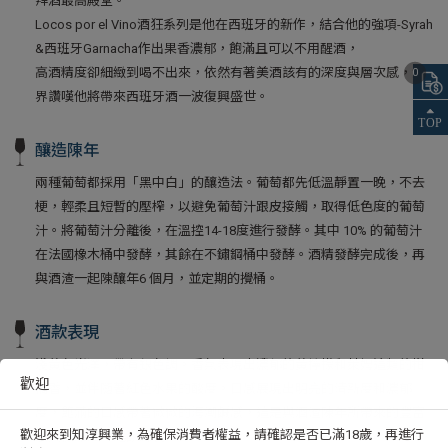
拜酒最高殿堂。
Locos por el Vino酒狂系列是他在西班牙的新作，結合他的強項-Syrah
&西班牙Garnacha作出果香濃郁，飽滿且可以不用醒酒，
高酒精度卻細緻到喝不出來，依然有著美酒該有的深度與層次感，酒
0
界讚嘆他將帶來西班牙酒一波復興盛世。
釀造陳年
兩種葡萄都採用「黑中白」的釀造法。葡萄都先低溫靜置一晚，不去
梗，輕柔且短暫的壓榨，以避免葡萄汁跟皮接觸，取得低色度的葡萄
汁。將葡萄汁分離後，在溫控14-18度進行發酵。其中 10% 的葡萄汁
在法國橡木桶中發酵，其餘在不鏽鋼桶中發酵。酒精發酵完成後，再
與酒渣一起陳釀年6 個月，並定期的攪桶。
酒款表現
淺黃色光澤，帶有銀色調。香氣表現出濃郁的黃檸檬和萊姆這類的柑
歡迎
橘香，並伴隨著紅色水果的酸度。口感展現出明亮的清新度和濃郁
度，飽滿的口感帶著微微的海潮鹹感，這是與酒渣陳年所帶來的豐富
歡迎來到知淳興業，為確保消費者權益，請確認是否已滿18歲，再進行
感與複雜度，尾韻綿長。