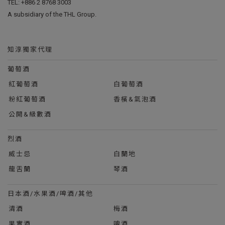
TEL:
+886 2 8768 3003
A subsidiary of the THL Group.
知淳獨家代理
葡萄酒
紅葡萄酒
白葡萄酒
粉紅葡萄酒
香檳&氣泡酒
公開&級數酒
烈酒
威士忌
白蘭地
龍舌蘭
琴酒
日本酒/水果酒/啤酒/其他
清酒
梅酒
果實酒
啤酒