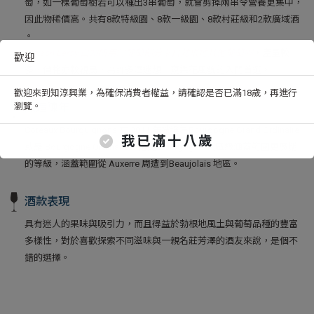
萄，如一棵葡萄樹若可以種出3串葡萄，就會剪掉兩串令營養更集中，
因此物稀價高。共有8款特級園、8款一級園、8款村莊級和2款廣域酒
。
Maison Leroy 白頭所用的葡萄部分來自勃根地其他葡萄園
，產量較
歡迎
多、價格亦較親民，為許多酒迷想一窺樂花風貌的入門首選。
歡迎來到知淳興業，為確保消費者權益，請確認是否已滿18歲，再進行
釀造陳年
瀏覽。
Coteaux Bourguignons 在 2011 年被稱為Bourgogne Grand Ordinaire
我已滿十八歲
或是 Bourgogne Ordinaire，是比 Bourgogne 大區級涵蓋範圍更廣闊
的等級，涵蓋範圍從 Auxerre 周遭到Beaujolais 地區。
酒款表現
具有迷人的果味與吸引力，而且得益於勃根地風土與葡萄品種的豐富
多樣性，對於喜歡探索不同滋味與一親名莊芳澤的酒友來說，是個不
錯的選擇。