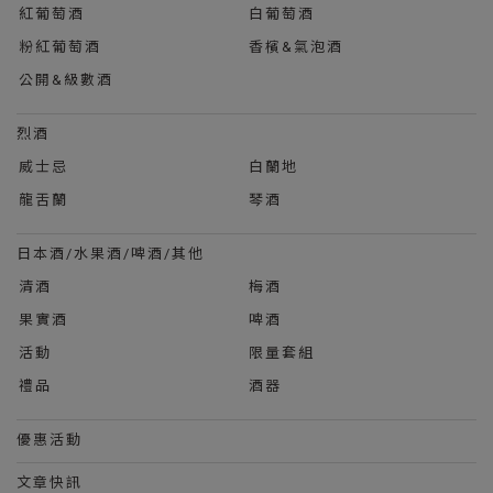
紅葡萄酒
白葡萄酒
粉紅葡萄酒
香檳&氣泡酒
公開&級數酒
烈酒
威士忌
白蘭地
龍舌蘭
琴酒
日本酒/水果酒/啤酒/其他
清酒
梅酒
果實酒
啤酒
活動
限量套組
禮品
酒器
優惠活動
文章快訊