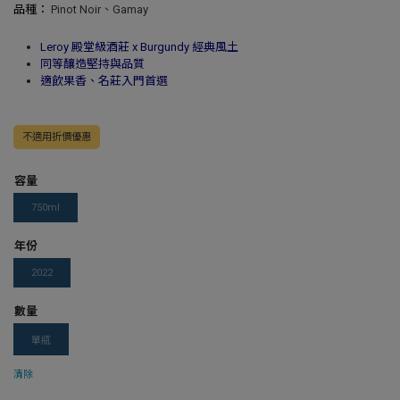
品種：
Pinot Noir、Gamay
Leroy 殿堂級酒莊 x Burgundy 經典風土
同等釀造堅持與品質
適飲果香、名莊入門首選
不適用折價優惠
容量
750ml
年份
2022
數量
單瓶
清除