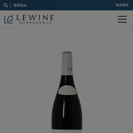
搜
會員專區
尋
關
鍵
字: