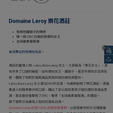
Domaine Leroy 樂花酒莊
勃根地鐵娘子的傳奇
唯一與 DRC 抗衡的勃根地女王
全球最貴葡萄酒
0
無須贅言的勃根地名莊。
酒莊的靈魂人物- Lalou Bize-Leroy 女士，大家稱為「樂花女士」，更
有許多了口語的稱號，如布根地女王、鐵娘子，甚至布根地女巫等名
號，體現了她對於葡萄酒品質與挑惕的個性與堅持。
Lalou Bize-Leroy 女士曾任DRC的主席，56歲時創辦了樂花酒莊。憑藉
著過人的精準眼光和口感，釀出了足以與前東家分庭抗禮的高端品質
酒，甚至最近還擊敗了DRC，奪得「全球最貴葡萄酒」的寶座。
旗下酒款分為廣為人知的紅頭及白頭。
Domaine Leroy 紅頭 100% 採用自有葡萄
，以極致要求的方法種植葡