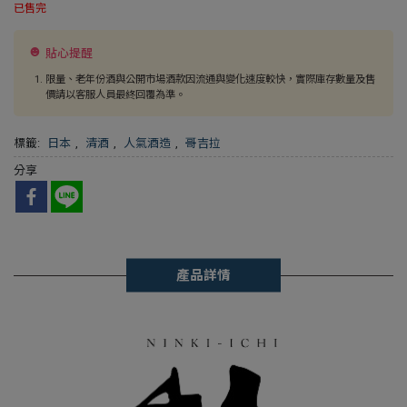
已售完
貼心提醒
限量、老年份酒與公開市場酒款因流通與變化速度較快，實際庫存數量及售
價請以客服人員最終回覆為準。
標籤:
日本
,
清酒
,
人氣酒造
,
哥吉拉
分享
產品詳情