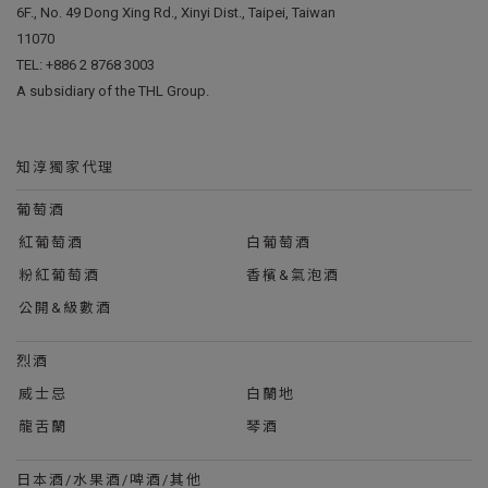
6F., No. 49 Dong Xing Rd., Xinyi Dist., Taipei, Taiwan
11070
TEL:
+886 2 8768 3003
A subsidiary of the THL Group.
知淳獨家代理
葡萄酒
紅葡萄酒
白葡萄酒
粉紅葡萄酒
香檳&氣泡酒
公開&級數酒
烈酒
威士忌
白蘭地
龍舌蘭
琴酒
日本酒/水果酒/啤酒/其他