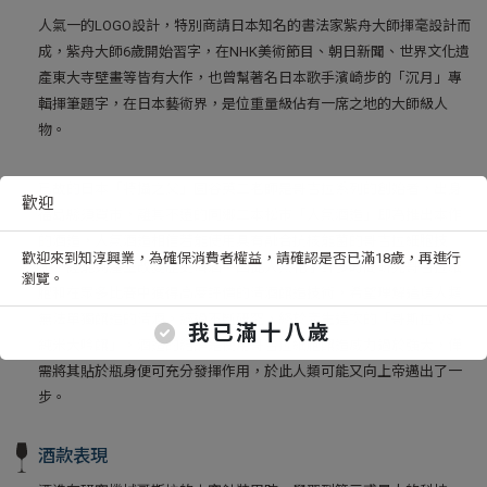
人氣一的LOGO設計，特別商請日本知名的書法家紫舟大師揮毫設計而
成，紫舟大師6歲開始習字，在NHK美術節目、朝日新聞、世界文化遺
產東大寺壁畫等皆有大作，也曾幫著名日本歌手濱崎步的「沉月」專
輯揮筆題字，在日本藝術界，是位重量級佔有一席之地的大師級人
物。
已故的日本「特攝之父」圓谷英二老師是哥吉拉系列的創始者，出身
歡迎
福島縣須賀市，離其不遠的同鄉二本松市「人氣酒造」即為推出本作
的酒造，人氣酒造相信若能使用具有融合抗核能菌的哥吉拉細胞技
歡迎來到知淳興業，為確保消費者權益，請確認是否已滿18歲，再進行
術，經能夠產生改變歷史清酒。因此人氣花了許多時間研究哥吉拉細
瀏覽。
胞和在眾多比賽中獲得高度評價的清酒釀造技術，希望理解這項人類
無法單獨釀造的清酒。經過不斷研究，終於產生這次的「哥斯拉 VS
我已滿十八歲
純米大吟釀」。酒造的結論是使用哥吉拉細胞釀造威力過於強大，僅
需將其貼於瓶身便可充分發揮作用，於此人類可能又向上帝邁出了一
步。
酒款表現