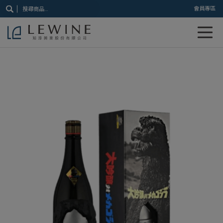
搜
會員專區
尋
關
鍵
字: