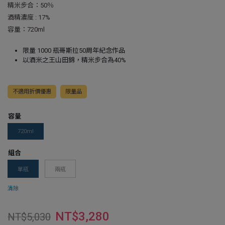
精米步合：50％
酒精濃度 : 17%
容量：720ml
限量 1000 瓶哥斯拉50周年紀念作品
以酒米之王山田錦，精米步合為40%
不適用折價優惠
限量品
容量
720ml
組合
單瓶
兩瓶
清除
NT$
3,280
NT$
5,030