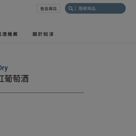
搜
會員專區
尋
關
鍵
選酒推薦
關於知淳
字:
Dry
紅葡萄酒