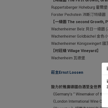
【特級園 The First Growth, Gra
Ruppertsberger Hoheburg 霍
Forster Pechstein 沛斯汀特級園
【一級園 The second Growth, P
Wachenheimer Belz 貝日一級園 (
Wachenheimer Goldbächel 
Wachenheimer Königswinger
【村莊級 Village Vineyard】
Wachenheim 瓦德堡
莊主Ernst Loosen
致力於推廣德國白酒至全世界，
《Germany’s ” Winemaker o
《London International