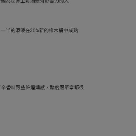
名、評鑑為世界上對酒最有影響力的人
年，一半的酒液在30%新的橡木桶中成熟
了辛香料跟些許煙燻感，酸度跟單寧都很