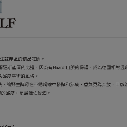
Pfalz法茲產區的精品莊園。
阿爾薩斯產區的北邊，因為有Haardt山脈的保護，成為德國相
香與酸度平衡的風格。
發酵法，讓野生酵母在不銹鋼罐中發酵和熟成，香氣更為奔放，口
適的酸度，是最佳佐餐酒。