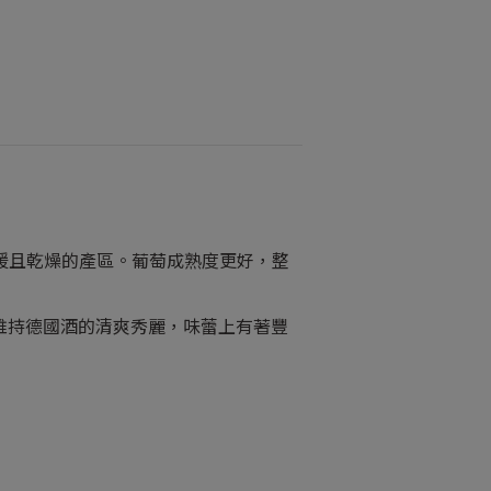
對溫暖且乾燥的產區。葡萄成熟度更好，整
感維持德國酒的清爽秀麗，味蕾上有著豐