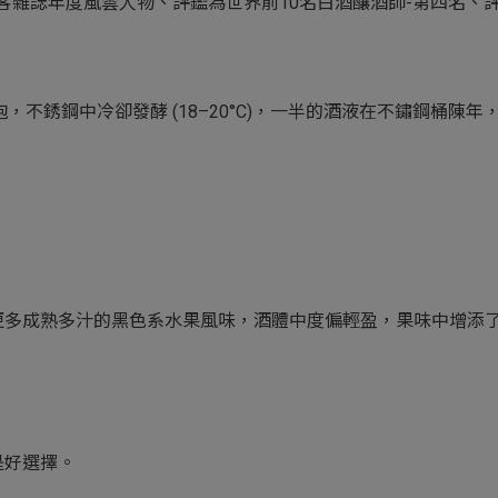
05年品醇客雜誌年度風雲人物、評鑑為世界前10名白酒釀酒師-第四
泡，不銹鋼中冷卻發酵 (18–20°C)，一半的酒液在不鏽鋼桶陳
更多成熟多汁的黑色系水果風味，酒體中度偏輕盈，果味中增添
是好選擇。