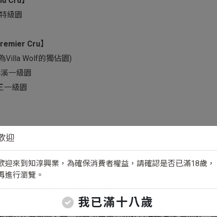
nd Cru】
爾堡特級園
remier Cru】
為Villa Wolf的獨佔園)
金色小溪一級園
t 國王一級園
歡迎
歡迎來到知淳興業，為確保消費者權益，請確認是否已滿18歲，
酒界稱之為德國白酒教父
再進行瀏覽。
f the Year” 》評鑑為德國年度最佳釀酒師
我已滿十八歲
 Wine Challenge》評鑑為年度最佳甜酒釀酒師、評鑑為年度最佳白酒釀酒