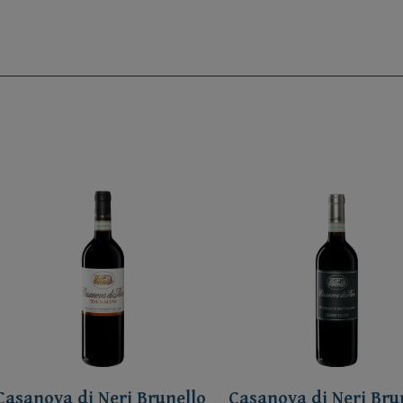
Casanova di Neri Brunello
Casanova di Neri Bru