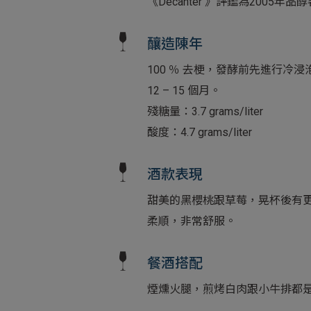
《Decanter 》評鑑為20
釀造陳年
100 ％ 去梗，發酵前先進行冷浸
12 – 15 個月。
殘糖量：3.7 grams/liter
酸度：4.7 grams/liter
酒款表現
甜美的黑櫻桃跟草莓，晃杯後有
柔順，非常舒服。
餐酒搭配
煙燻火腿，煎烤白肉跟小牛排都