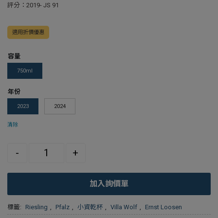
評分：2019- JS 91
適用折價優惠
容量
750ml
年份
2023
2024
清除
Quantity
-
+
加入詢價單
標籤:
Riesling
,
Pfalz
,
小資乾杯
,
Villa Wolf
,
Ernst Loosen