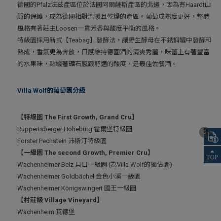
德國的Pfalz法茲產區位於法國阿爾薩斯產區的北邊，因為有Haardt山
脈的保護，成為德國相對溫暖且乾燥的產區。葡萄成熟度更好，整體
風格有著莊主Loosen一貫芳香與酸度平衡的風格。
特級園採用新式【Teabag】發酵法，讓野生酵母在不銹鋼罐中發酵和
熟成，香氣更為奔放，口感維持德國酒的清爽秀麗，味蕾上有著豐富
的水果味，點綴著礦石感跟舒適的酸度，是最佳佐餐酒。
Villa Wolf的葡萄園分級
【特級園 The First Growth, Grand Cru】
Ruppertsberger Hoheburg 霍爾堡特級園
0
Forster Pechstein 沛斯汀特級園
【一級園 The second Growth, Premier Cru】
Wachenheimer Belz 貝日一級園 (為Villa Wolf的獨佔園)
Wachenheimer Goldbächel 金色小溪一級園
Wachenheimer Königswingert 國王一級園
【村莊級 Village Vineyard】
Wachenheim 瓦德堡