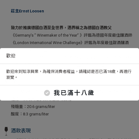
莊主Ernst Loosen
致力於推廣德國白酒至全世界，酒界稱之為德國白酒教父
《Germany’s ” Winemaker of the Year” 》評鑑為德國年度最佳釀酒師
《London International Wine Challenge》評鑑為年度最佳甜酒釀酒
師、評鑑為年度最佳白酒釀酒師
歡迎
《Decanter 》評鑑為2005年品醇客雜誌年度風雲人物、評鑑為世界前
10名白酒釀酒師-第四名、評鑑為世界上對酒最有影響力的人
歡迎來到知淳興業，為確保消費者權益，請確認是否已滿18歲，再進行
瀏覽。
釀造
在不銹鋼桶中發酵，不進行蘋果酸發酵，無額外陳放，裝瓶前僅一道
我已滿十八歲
過濾，沒有其他多餘的過濾或優化
殘糖量：20.6 grams/liter
酸度：8.3 grams/liter
酒款表現