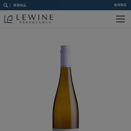
搜
會員專區
尋
關
鍵
字: