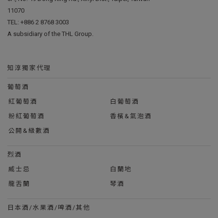
11070
TEL:
+886 2 8768 3003
A subsidiary of the THL Group.
知淳獨家代理
葡萄酒
紅葡萄酒
白葡萄酒
粉紅葡萄酒
香檳&氣泡酒
公開&級數酒
烈酒
威士忌
白蘭地
龍舌蘭
琴酒
日本酒/水果酒/啤酒/其他