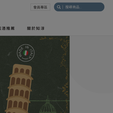
搜
會員專區
尋
關
鍵
選酒推薦
關於知淳
字: