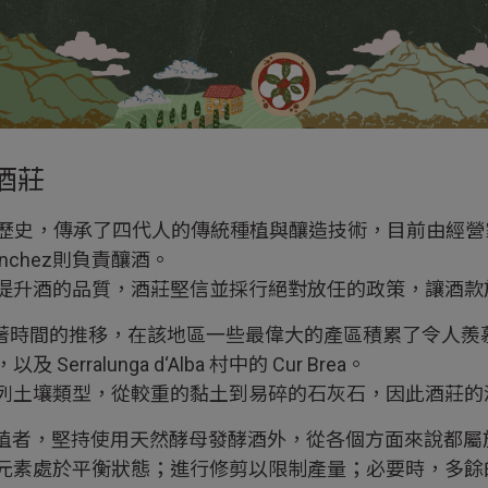
酒莊
50 年歷史，傳承了四代人的傳統種植與釀造技術，目前由經營家族
nchez則負責釀酒。
提升酒的品質，酒莊堅信並採行絕對放任的政策，讓酒款
to 小村莊，隨著時間的推移，在該地區一些最偉大的產區積累了令人羨慕
ue，以及 Serralunga d‘Alba 村中的 Cur Brea。
列土壤類型，從較重的黏土到易碎的石灰石，因此酒莊的
葡萄種植者，堅持使用天然酵母發酵酒外，從各個方面來說都
元素處於平衡狀態；進行修剪以限制產量；必要時，多餘