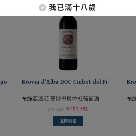
我已滿十八歲
ago
Brovia d’Alba DOC Ciabot del Fi
Bro
布維亞酒莊 夏博巴貝拉紅葡萄酒
布
NT$
1,782
NT$
1,980
選擇規格