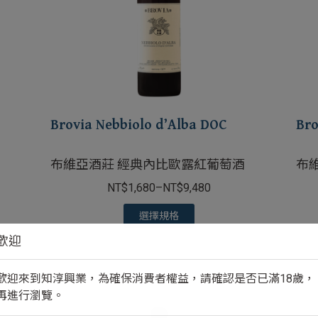
Brovia Nebbiolo d’Alba DOC
Bro
布維亞酒莊 經典內比歐露紅葡萄酒
布
NT$
1,680
–
NT$
9,480
選擇規格
歡迎
歡迎來到知淳興業，為確保消費者權益，請確認是否已滿18歲，
再進行瀏覽。