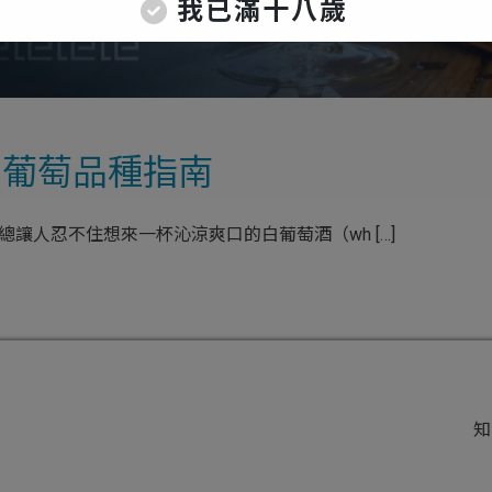
我已滿十八歲
白葡萄品種指南
讓人忍不住想來一杯沁涼爽口的白葡萄酒（wh […]