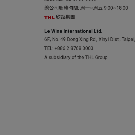
總公司服務時間: 周一~周五 9:00~18:00
欣臨集團
Le Wine International Ltd.
6F., No. 49 Dong Xing Rd., Xinyi Dist., Taip
TEL:
+886 2 8768 3003
A subsidiary of the THL Group.