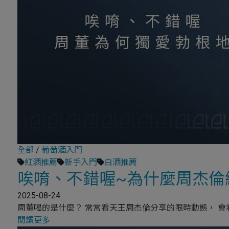
全部
/
葡萄酒入門
紅酒推薦
新手入門
白酒推薦
唉唷、不錯喔~為什麼周杰倫
2025-08-24
周董喝的是什麼？ 常常看天王周杰倫分享的限時動態， 會看
閱讀更多