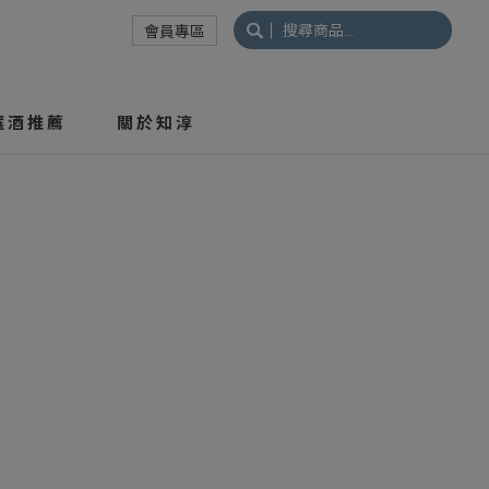
搜
會員專區
尋
關
鍵
選酒推薦
關於知淳
字: