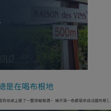
總是在喝布根地
到他桌上擺了一整排葡萄酒， 幾乎清一色都是來自法國布根 […