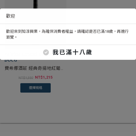
歡迎
歡迎來到知淳興業，為確保消費者權益，請確認是否已滿18歲，再進行
瀏覽。
我已滿十八歲
Felsina Chianti Classico
DOCG
費希娜酒莊 經典奇揚地紅葡萄
酒
NT$
1,215
NT$
1,350
選擇規格