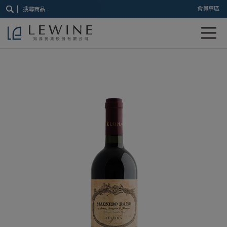
搜
會員專區
尋
關
鍵
字: