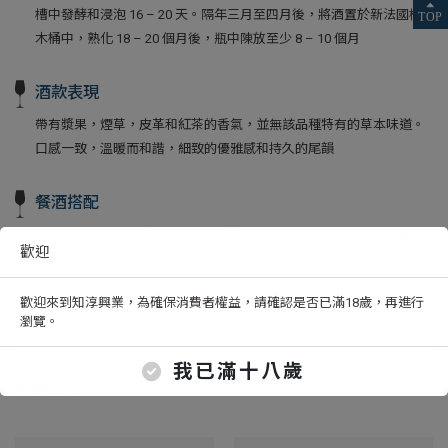
槽中發酵和浸泡 16 – 20 天。隔年三月至四月後，將酒置於新法國橡
木桶中，熟化 18 – 20 個月後，瓶中陳放至少 8 – 10 個月
酒款表現
帶有漿果，煙草，皮革和紅茶的香氣，並無該品種特有的草本味道。
口感一致，溫暖而和諧，細致的優雅感和持久的尾韻
餐酒搭配
柔和的醬汁熬煮的紅肉菜餚，如紅酒燉牛頰，小羔羊或是小牛肉都有
歡迎
完美的結合
歡迎來到知淳興業，為確保消費者權益，請確認是否已滿18歲，再進行
瀏覽。
我已滿十八歲
相關商品