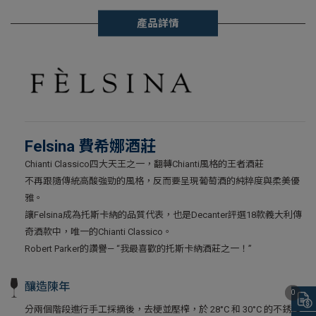
產品詳情
Felsina 費希娜酒莊
Chianti Classico四大天王之一，翻轉Chianti風格的王者酒莊
不再跟隨傳統高酸強勁的風格，反而要呈現葡萄酒的純粹度與柔美優
雅。
讓Felsina成為托斯卡納的品質代表，也是Decanter評選18款義大利傳
奇酒款中，唯一的Chianti Classico。
Robert Parker的讚譽— “我最喜歡的托斯卡納酒莊之一！”
釀造陳年
0
分兩個階段進行手工採摘後，去梗並壓榨，於 28°C 和 30°C 的不銹鋼