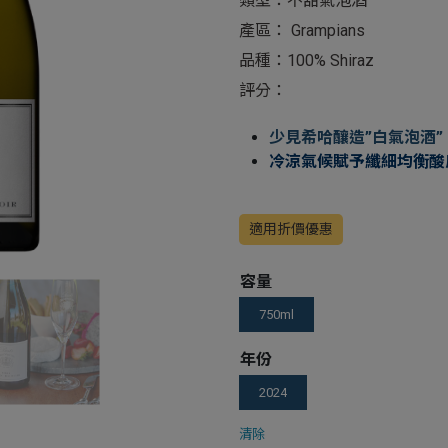
類型：不甜氣泡酒
產區： Grampians
品種：100% Shiraz
評分：
少見希哈釀造”白氣泡酒”
冷涼氣候賦予纖細均衡酸
適用折價優惠
容量
750ml
年份
2024
清除