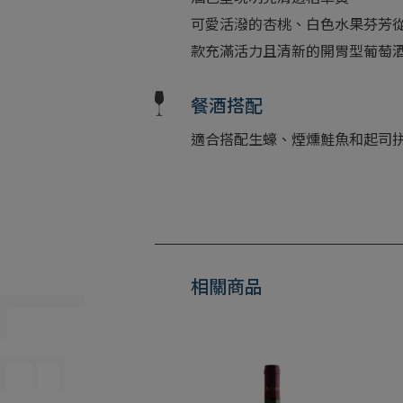
可愛活潑的杏桃、白色水果芬芳從
款充滿活力且清新的開胃型葡萄
餐酒搭配
適合搭配生蠔、煙燻鮭魚和起司
相關商品