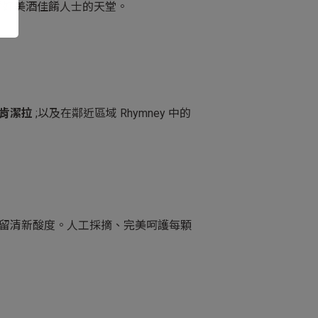
愛好美酒佳餚人士的天堂。
肯潔拉
;以及在鄰近區域 Rhymney 中的
，以保留清新酸度。人工採摘、完美呵護每顆