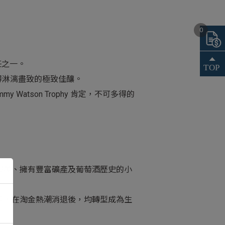
0
酒莊之一。
得淋漓盡致的極致佳釀。
y Watson Trophy 肯定，不可多得的
景優美、擁有豐富礦產及葡萄酒歷史的小
rat等，在淘金熱潮消退後，均轉型成為生