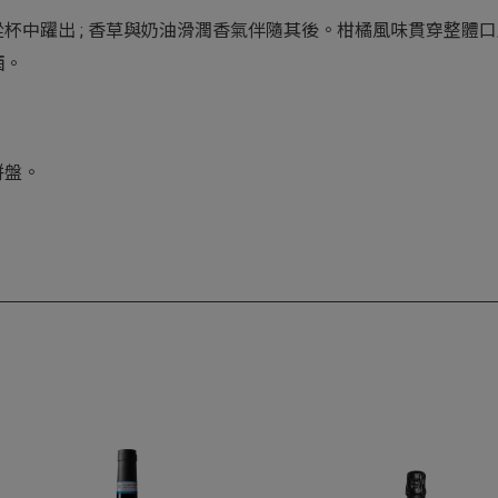
杯中躍出 ; 香草與奶油滑潤香氣伴隨其後。柑橘風味貫穿整體
酒。
拼盤。