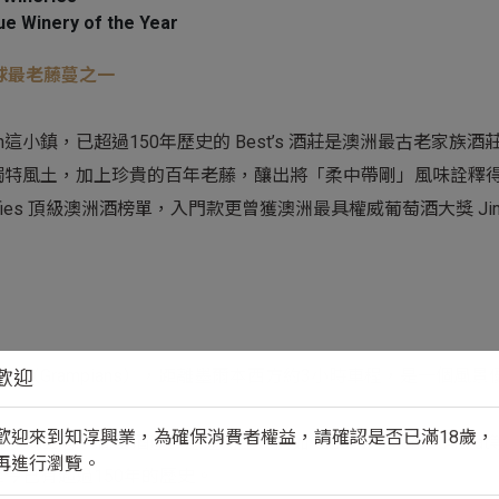
ue Winery of the Year
全球最老藤蔓之一
estern這小鎮，已超過150年歷史的 Best’s 酒莊是澳洲最古老家族
獨特風土，加上珍貴的百年老藤，釀出將「柔中帶剛」風味詮釋
assifies 頂級澳洲酒榜單，入門款更曾獲澳洲最具權威葡萄酒大獎 Jimm
區（Grampians），距離墨爾本西方約3小時車程，是一個風
歡迎
歡迎來到知淳興業，為確保消費者權益，請確認是否已滿18歲，
淘金客，葡萄酒產業應運而生，例如 Great Western、Ara
再進行瀏覽。
今已有超過150年的歷史。