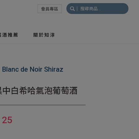
搜
會員專區
尋
關
鍵
選酒推薦
關於知淳
字:
 Blanc de Noir Shiraz
黑中白希哈氣泡葡萄酒
125