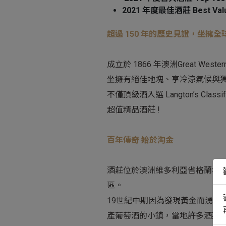
2021
年度最佳酒莊
Best Val
超過 150 年的歷史見證，坐擁
成立於 1866 年澳洲Great W
坐擁有絕佳地塊、享冷涼氣候與
不僅頂級酒入選 Langton’s Cl
超值精品酒莊 !
百年傳奇 始於淘金
酒莊位於澳洲維多利亞省格蘭坪產
區。
19世紀中期因為發現黃金而湧入許多
產葡萄酒的小鎮，當地許多酒莊至