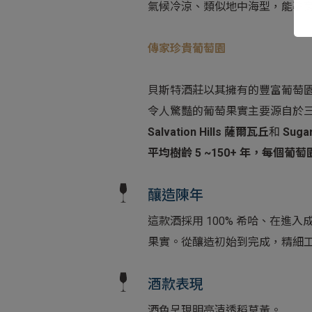
氣候冷涼、類似地中海型，能孕
傳家珍貴葡萄園
貝斯特酒莊以其擁有的豐富葡萄
令人驚豔的葡萄果實主要源自於三塊葡萄
Salvation Hills
薩爾瓦丘
和
Sugar
平均樹齡
5 ~150+
年，每個葡萄
釀造陳年
這款酒採用 100% 希哈、在進入
果實。從釀造初始到完成，精細
酒款表現
酒色呈現明亮清透稻草黃。