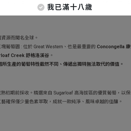
育出細緻、複雜、均衡的佳釀。是探險家尋幽探秘的勝地，亦是
我已滿十八歲
園資源而聞名全球。
園 : 位於 Great Western、也是最重要的
Concongella
康
loaf Creek
舒格洛溪谷
。
園所生產的葡萄特性截然不同、傳遞出獨特無法取代的價值。
成熟初期前採收。精選來自 Sugarloaf 高海拔區的優質葡萄
工藝確保僅少量色素萃取，成就一款純淨、風味卓越的佳釀。