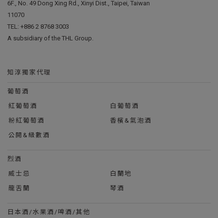
6F., No. 49 Dong Xing Rd., Xinyi Dist., Taipei, Taiwan
11070
TEL:
+886 2 8768 3003
A subsidiary of the THL Group.
知淳獨家代理
葡萄酒
紅葡萄酒
白葡萄酒
粉紅葡萄酒
香檳&氣泡酒
公開&級數酒
烈酒
威士忌
白蘭地
龍舌蘭
琴酒
日本酒/水果酒/啤酒/其他