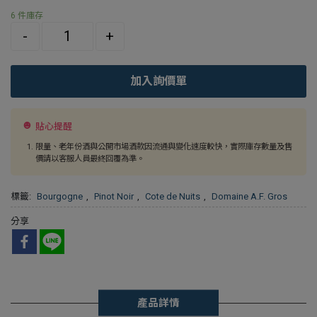
6 件庫存
Quantity
-
+
加入詢價單
貼心提醒
限量、老年份酒與公開市場酒款因流通與變化速度較快，實際庫存數量及售
價請以客服人員最終回覆為準。
標籤:
Bourgogne
,
Pinot Noir
,
Cote de Nuits
,
Domaine A.F. Gros
分享
產品詳情