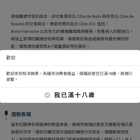
兩個釀酒世家的結合，卻也象徵夜丘 Côte de Nuits 與伯恩丘 Côte de
Beaune 的交會融合，實是完美的金丘 Côte d’Or 佳侶！
Anne Francoise 以女性化的優雅纖細風格著稱，有著過人的敏銳力，
再加上家傳的釀酒技術與知識，與嬌貴的黑皮諾葡萄有著完美的搭
配，葡萄酒收藏家對A-F葛羅酒莊特別喜好。
歡迎
法國酒評鑑權威Burghound 的 Allen Meadows 認為A-F葛羅酒莊是 “A
choice. and Outstanding!”，每年給予極高的評鑑！
歡迎來到知淳興業，為確保消費者權益，請確認是否已滿18歲，再進行
瀏覽。
釀造陳年
我已滿十八歲
100% 去梗釀造、進行溫和地泵壓。
酒款表現
富有紅醋栗和黑醋栗的輕盈果香，優雅而複雜的香氣交織著各種花香
與香料芬芳，隱約可聞到濕石頭般的礦物冷涼氣息。酒體緊緻而有
力，其中蘊含的礦物風味使得口感更加精緻與平衡。啜飲一口，令人