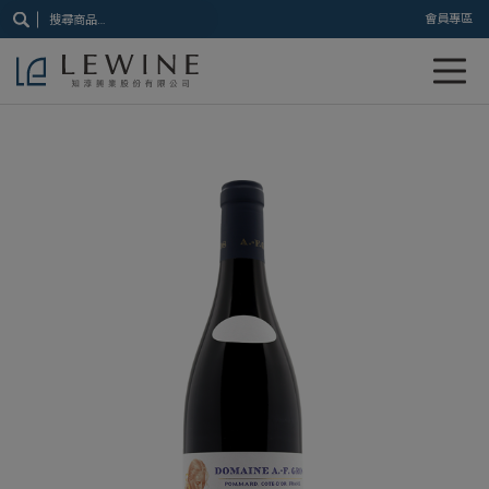
搜
會員專區
尋
關
鍵
字: