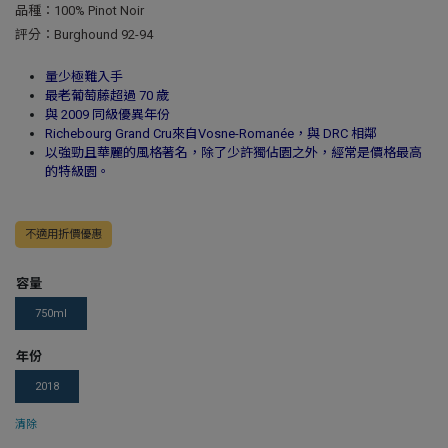
品種：100% Pinot Noir
評分：Burghound 92-94
量少極難入手
最老葡萄藤超過 70 歲
與 2009 同級優異年份
Richebourg Grand Cru來自Vosne-Romanée，與 DRC 相鄰
以強勁且華麗的風格著名，除了少許獨佔園之外，經常是價格最高
的特級園。
不適用折價優惠
容量
750ml
年份
2018
清除