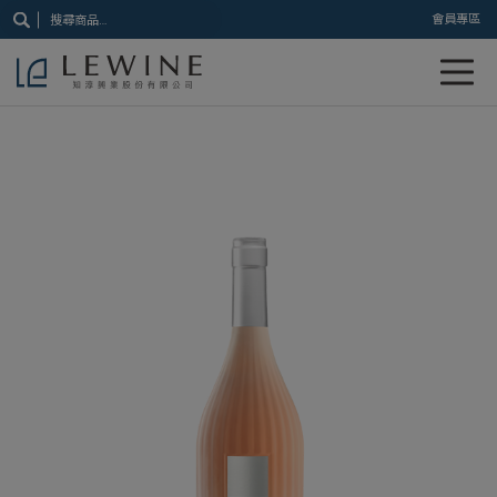
搜
會員專區
尋
關
鍵
字: