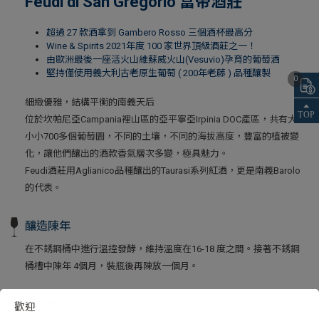
Feudi di San Gregorio 富帝酒莊
超過 27 款酒拿到 Gambero Rosso 三個酒杯最高分
Wine & Spirits 2021年度 100 家世界頂級酒莊之一！
由歐洲最後一座活火山維蘇威火山(Vesuvio)孕育的葡萄酒
堅持僅使用義大利古老原生葡萄 ( 200年老藤 ) 品種釀製
0
細緻優雅，結構平衡的南義天后
位於坎帕尼亞Campania裡山區的亞平寧亞Irpinia DOC產區，共有大大
小小700多個葡萄園，不同的土壤，不同的海拔高度，豐富的植被變
化，讓他們釀出的酒款香氣層次多變，極具魅力。
Feudi酒莊用Aglianico品種釀出的Taurasi系列紅酒，更是南義Barolo
的代表。
釀造陳年
在不銹鋼桶中進行溫控發酵，維持溫度在16-18 度之間。接著不銹鋼
桶槽中陳年 4個月，裝瓶後再陳放一個月。
酒款表現
歡迎