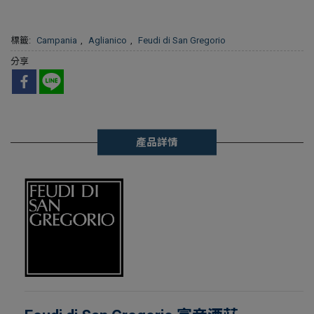
標籤:
Campania
,
Aglianico
,
Feudi di San Gregorio
分享
產品詳情