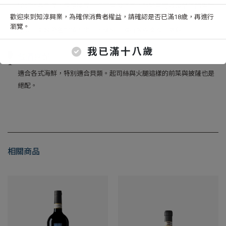
粉紅水晶色澤。像是嗅聞一把花束般芬芳，新鮮草莓與覆盆子的香甜
歡迎來到知淳興業，為確保消費者權益，請確認是否已滿18歲，再進行
氣味，混和些許西瓜的清爽。入口是滿滿的紅色莓果與淡淡櫻桃味，
瀏覽。
漂亮的微酸帶著柑橘系調性，纖細的礦石感與優雅的尾韻。
我已滿十八歲
餐酒搭配
適合各式海鮮，特別適合貝類。起司絲與火腿這樣的前菜與披薩也是
絕配。
相關商品