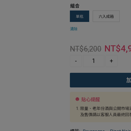
組合
單瓶
六入成箱
清除
NT$
4,
NT$
6,200
Quantity
-
+
貼心提醒
限量、老年份酒與公開市場
及售價請以客服人員最終回