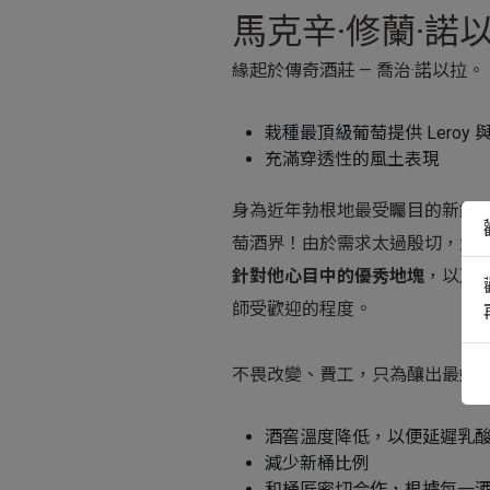
馬克辛·修蘭·諾
緣起於傳奇酒莊 — 喬治·諾以拉。
栽種最頂級葡萄提供 Leroy 與 
充滿穿透性的風土表現
身為近年勃根地最受矚目的新銳釀酒
萄酒界！由於需求太過殷切，太
針對他心目中的優秀地塊
，以及較
師受歡迎的程度。
不畏改變、費工，只為釀出最好
酒窖溫度降低，以便延遲乳
減少新桶比例
和桶匠密切合作，根據每一