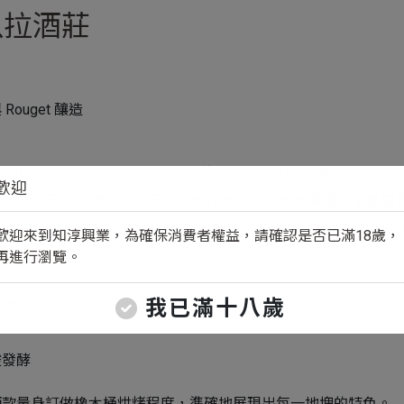
以拉酒莊
Rouget 釀造
師之一，Maxime Cheurlin 憑藉一款又一款的佳釀，以
歡迎
多人都想要一親芳澤的狀況下，
Maxime Cheurlin 另成立了微型酒商
為平易近人的地塊進行釀造，以便滿足對 Georges Noella
歡迎來到知淳興業，為確保消費者權益，請確認是否已滿18歲，
再進行瀏覽。
我已滿十八歲
的酒
酸發酵
酒款量身訂做橡木桶烘烤程度，準確地展現出每一地塊的特色。