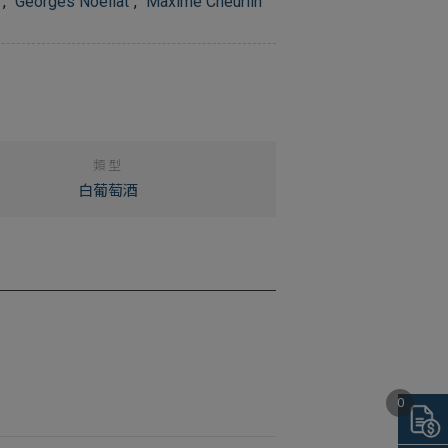
,
Georges Noellat
,
Maxime Cheurlin
類型
白葡萄酒
0