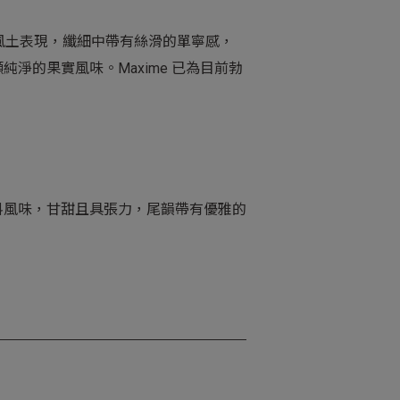
滿穿透性的風土表現，纖細中帶有絲滑的單寧感，
的果實風味。Maxime 已為目前勃
料風味，甘甜且具張力，尾韻帶有優雅的