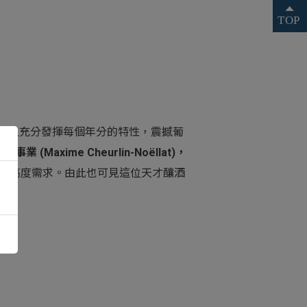
及在酒款上充分發揮每個年分的特性，震撼葡
事業 (Maxime Cheurlin-Noëllat)，
t 酒莊的高度需求。由此也可見這位天才釀酒