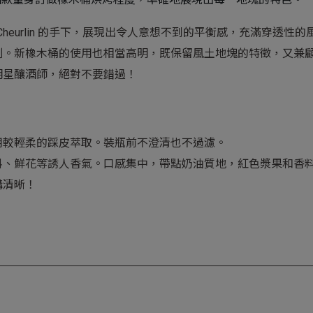
 Maxime Cheurlin 的手下，展現出令人意想不到的平衡感，充
。新橡木桶的使用也相當高明，既保留風土地塊的特徵，又兼顧純淨
明星釀酒師，絕對不要錯過！
用較輕柔的踩皮萃取。裝瓶前不澄清也不過濾。
料、鮮花等誘人香氣。口感集中，帶點奶油質地，紅色漿果和香
構清晰！