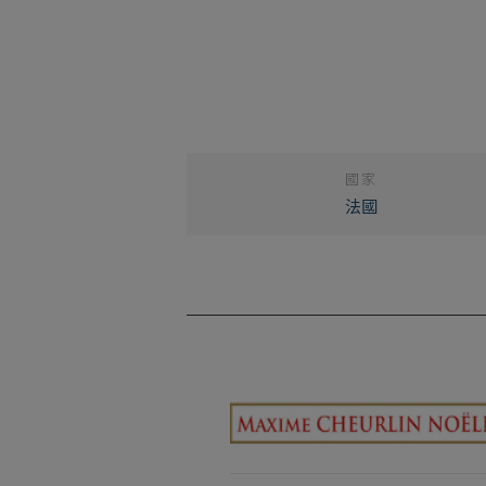
國家
法國