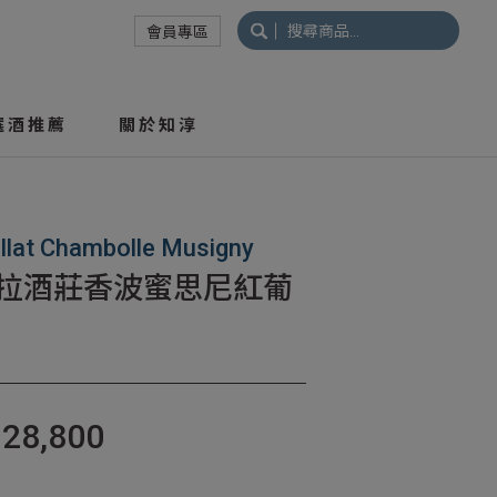
搜
會員專區
尋
關
鍵
選酒推薦
關於知淳
字:
llat Chambolle Musigny
以拉酒莊香波蜜思尼紅葡
$
28,800