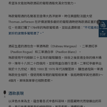
希望孫女能如瑪歌酒莊的葡萄酒般充滿女性魅力。
瑪歌葡萄酒的名聲甚至遠傳大西洋彼岸，時任美國駐法國大使
Thomas Jefferson 在評價波爾多最好的葡萄酒時把瑪歌酒莊置於首
0
位。他曾訂購了1784年的瑪歌葡萄酒，並如此讚歎道：
“不可能有比它
更好的波爾多葡萄酒了。”
酒莊生產的酒包含一軍酒瑪歌（Château Margaux）、二軍酒紅亭
（Pavillon Rogue）和三軍酒白亭（Pavillon Blanc）。
瑪歌使用平均樹齡三十五年的葡萄釀造，採收之後放進全新的橡木桶
中，陳年十八到二十四個月，並使用蛋白進行澄清。二軍紅亭最早出
現於十九世紀，曾在 1930 至 1970 年代消聲匿跡。 釀造過程與一軍酒
瑪歌完全相同，僅使用較年輕的葡萄樹果實、裝瓶時間早其他酒款3～
4個月，果味與單寧也相對柔軟。
酒款表現
以深色水果為主，蘊含著各式辛香料滋味。因窖藏時光而發展出的茶
香，是只有老酒獨具的細緻韻味。單寧柔軟、酒體舒適。