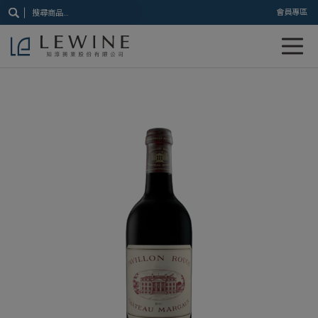
搜
會員專區
尋
關
鍵
字: