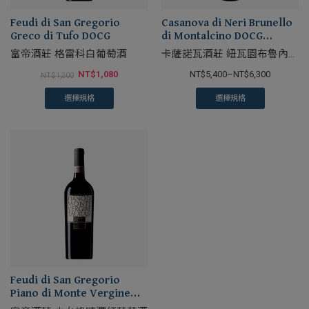
Feudi di San Gregorio
Casanova di Neri Brunello
Greco di Tufo DOCG
di Montalcino DOCG
Tenuta Nuova
富帝酒莊 格雷科白葡萄酒
卡薩諾瓦酒莊 紐瓦園布魯內洛
紅葡萄酒
NT$
1,080
NT$
5,400
–
NT$
6,300
NT$
1,200
選擇規格
選擇規格
Feudi di San Gregorio
Piano di Monte Vergine
Taurasi Riserva DOCG