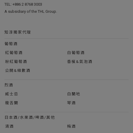
TEL:
+886 2 8768 3003
A subsidiary of the THL Group.
知淳獨家代理
葡萄酒
紅葡萄酒
白葡萄酒
粉紅葡萄酒
香檳&氣泡酒
公開&級數酒
烈酒
威士忌
白蘭地
龍舌蘭
琴酒
日本酒/水果酒/啤酒/其他
清酒
梅酒