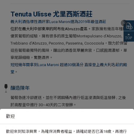
Tenuta Ulisse 尤里西斯酒莊
義大利酒指標性酒評家Luca Maroni選為2019年最佳酒莊
0
位於在義大利中部東岸的阿布佐Abruzzo產區。
家族擁有幾百年種植
優質葡萄的經驗，擁有很多的原生葡萄Montepulciano d’Abruzzo,
Trebbiano d’Abruzzo, Pecorino, Passerina, Cococciola，致力於保留
這些葡萄最獨特的風味，釀出的酒香氣華麗奔放，口感圓潤濃郁，單
寧尾韻細緻，驚艷酒界。
短短幾年間拿到Luca Maroni 超過30個滿分 直接登上義大利名莊的殿
堂。
釀造陳年
葡萄急速冷卻運送，並在不銹鋼桶內進行低溫浸漬與低溫發酵 ; 之後
於高壓釜中進行 30~40天的二次發酵。
與酵母一起在不鏽鋼槽中陳放，培養圓潤複雜的韻味。
歡迎
酒款表現
歡迎來到知淳興業，為確保消費者權益，請確認是否已滿18歲，再進行