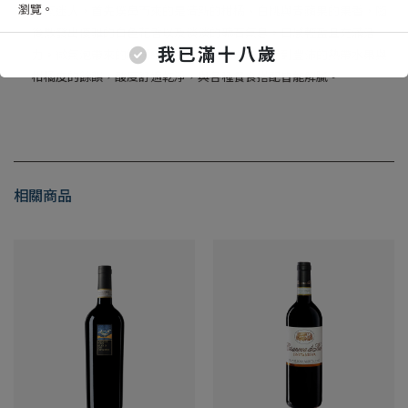
瀏覽。
香氣迷人，首先撲鼻而來的是清新的柑橘、白桃與青蘋果的果香，隨
後散發出優雅的白色花香以及淡淡的礦石氣息。口感輕盈且充滿活
我已滿十八歲
力。微氣泡帶來的觸感細柔平衡。入喉後能感受到豐沛的熱帶水果與
柑橘皮的餘韻，酸度舒適乾淨，與各種餐食搭配皆能解膩。
相關商品