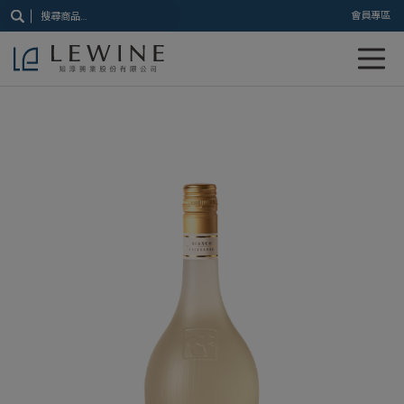
搜
會員專區
尋
關
鍵
字: