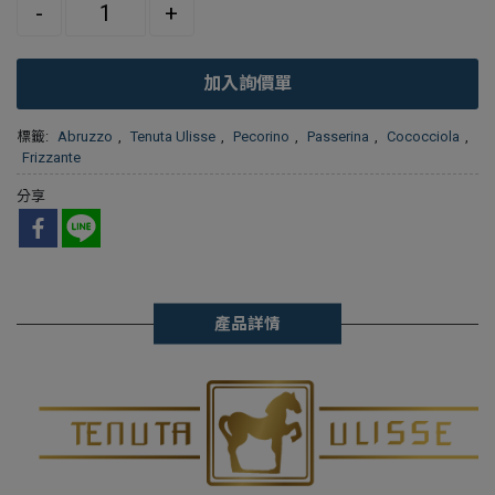
Quantity
-
+
加入詢價單
標籤:
Abruzzo
,
Tenuta Ulisse
,
Pecorino
,
Passerina
,
Cococciola
,
Frizzante
分享
產品詳情