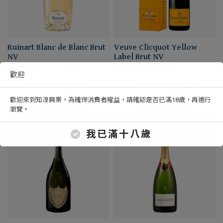
Ruinart Blanc de Blanc Brut
Veuve Clicquot Yellow
NV
Label Brut NV
慧納酒廠白中白香檳
凱歌酒廠 皇牌香檳
歡迎
NT$
4,080
–
NT$
7,760
NT$
2,100
NT$
2,260
歡迎來到知淳興業，為確保消費者權益，請確認是否已滿18歲，再進行
選擇規格
選擇規格
瀏覽。
我已滿十八歲