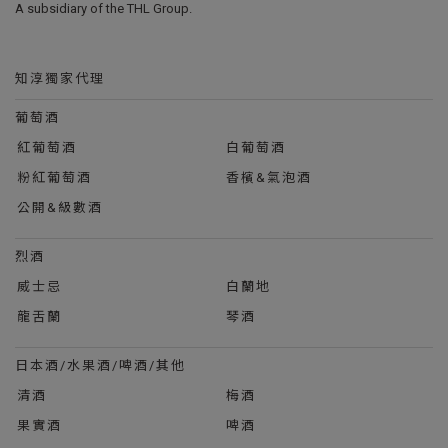
A subsidiary of the THL Group.
知淳獨家代理
葡萄酒
紅葡萄酒
白葡萄酒
粉紅葡萄酒
香檳&氣泡酒
公開&級數酒
烈酒
威士忌
白蘭地
龍舌蘭
琴酒
日本酒/水果酒/啤酒/其他
清酒
梅酒
果實酒
啤酒