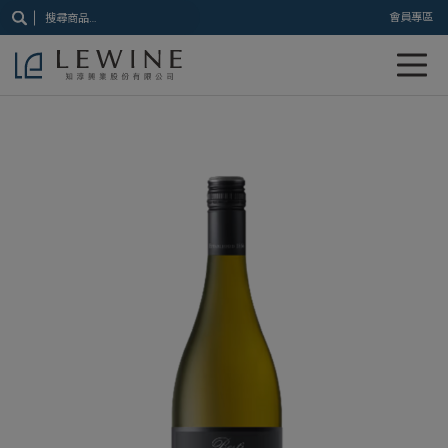
搜
會員專區
尋
關
鍵
字: