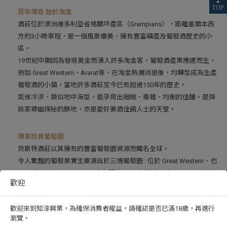
百年傳奇 始於淘金
酒莊位於澳洲維多利亞省格蘭坪產區（Grampians），距離墨爾本西
方約3小時車程，是一個風景優美、擁有豐富礦產及葡萄酒歷史的小
區。
19世紀中期因為發現黃金而湧入許多淘金客，葡萄酒產業應運而生，
例如 Great Western、Ararat等，在淘金熱潮消退後，均轉型成為生產
葡萄酒的小鎮，當地許多酒莊至今已有超過150年的歷史。
氣候冷涼、類似地中海型，能孕育出細緻、複雜、均衡的佳釀。是探
險家尋幽探秘的勝地，亦是愛好美酒佳餚人士的天堂。
傳家珍貴葡萄園
貝斯特酒莊以其擁有的豐富葡萄園資源而聞名全球。
令人驚豔的葡萄果實主要源自於三塊葡萄園 : 位於 Great Western、也
是最重要的
Concongella
康肯潔拉
;以及在鄰近區域 Rhymney 中的
歡迎
Salvation Hills
薩爾瓦丘
和
Sugarloaf Creek
舒格洛溪谷
。
平均樹齡
5 ~150+
年，每個葡萄園所生產的葡萄特性截然不同、傳遞
歡迎來到知淳興業，為確保消費者權益，請確認是否已滿18歲，再進行
出獨特無法取代的價值。
瀏覽。