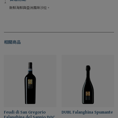
新鮮海鮮與亞洲風味沙拉。
相關商品
Feudi di San Gregorio
DUBL Falanghina Spumante
Falanghina del Sannio DOC