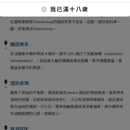
風土表現
我已滿十八歲
Best‘s Wines Chardonny 葡萄藤1970 年種植於 Concongella 葡萄園，
在當時要取得Chardonnay的插枝非常不容易。這是一個涼爽的單一
園，非常適合Chardonnay。
釀造陳年
在法國橡木桶中熟成 8 個月，其中 20% 進行了乳酸發酵（malolactic
fermentation），並經過大量的攪桶與酒泥接觸，賦予酒體豐富、複
雜且有層次的質感。
酒款表現
展現了絕佳的平衡感，風格更接近 Best’s 酒莊的傳統風格。香氣帶有
清新的柑橘、白色核果與烘烤杏仁。入口有萊姆柑橘風味，融合黃桃
與白油桃的風味。打火石、堅果與鹹香風味增添複雜度，橡木桶帶來
奶油般圓潤的口感，尾韻迷人。
餐酒搭配