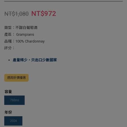
NT$
972
NT$
1,080
類型：不甜白葡萄酒
產區： Grampians
品種：100% Chardonnay
評分：
產量稀少，只出口少數國家
適用折價優惠
容量
750ml
年份
2024