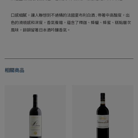
口感細膩，讓人聯想到不過桶的法國夏布利白酒 ; 帶著中高酸度，出
色的滑順感和深度，香氣複雜，蘊含了釋迦、蜂蠟、蜂蜜、糕點層次
風味，餘韻留著日本酒吟釀香氣。
相關商品