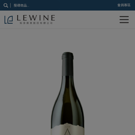
搜
會員專區
尋
關
鍵
字: