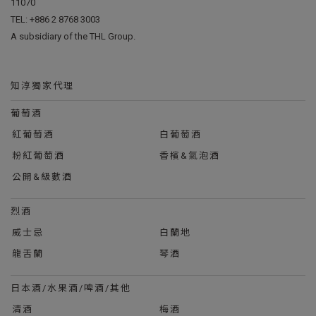
11070
TEL:
+886 2 8768 3003
A subsidiary of the THL Group.
知淳獨家代理
葡萄酒
紅葡萄酒
白葡萄酒
粉紅葡萄酒
香檳&氣泡酒
公開&級數酒
烈酒
威士忌
白蘭地
龍舌蘭
琴酒
日本酒/水果酒/啤酒/其他
清酒
梅酒