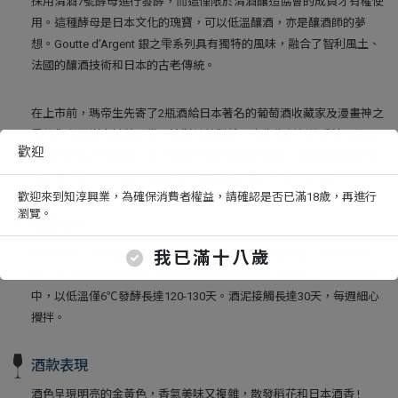
採用清酒7號酵母進行發酵，而這僅限於清酒釀造協會的成員才有權使
用。這種酵母是日本文化的瑰寶，可以低溫釀酒，亦是釀酒師的夢
想。Goutte d’Argent 銀之雫系列具有獨特的風味，融合了智利風土、
法國的釀酒技術和日本的古老傳統。
在上市前，瑪帝生先寄了2瓶酒給日本著名的葡萄酒收藏家及漫畫神之
雫的作者亞樹直姊弟品嘗。這對姊弟對於瑪帝先生創新的手法及酒品
歡迎
優雅的表現大為驚豔，竟然主動替這款酒設計酒標，並為這款酒命名”
銀之雫” (法文: Goute D’Argent)，且將此款酒收錄在神之雫中。
歡迎來到知淳興業，為確保消費者權益，請確認是否已滿18歲，再進行
瀏覽。
釀造陳年
手工採收，永續經營。葡萄採收後，馬上加入清酒酵母，發酵過程
我已滿十八歲
中，不添加任何硫化物，因清酒酵母對硫化物十分敏感，在不銹鋼槽
中，以低溫僅6℃發酵長達120-130天。酒泥接觸長達30天，每週細心
攪拌。
酒款表現
酒色呈現明亮的金黃色，香氣美味又複雜，散發稻花和日本酒香 !