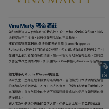
Vina Marty 瑪帝酒莊
葡萄園挑選來自智利最好的栽培地，並生產超凡卓越的葡萄酒。採收
過程堅持手工採摘，以確保葡萄品質的至真摯美。
擁有
任職寶龍菲利普. 羅斯柴爾男爵集團 (Baron Philippe de
Rothschild) 超過 21年的釀酒師資歷。傾心致力於釀酒業超過36 年。|
在國際上最知名釀酒區如法國、加州和智利等地區富有盛名，並打造
享譽全世界之頂級酒款，如美國Opus One和智利Almaviva 等佳釀。
0
銀之雫系列 Goutte D’Argent的誕生
瑪帝先生一生都在追求釀酒的最高境界，當他接受日本清酒釀造協會
的邀請成為該組織唯一不是日本人的會員，他對日本清酒的發酵技術
充滿興趣，並在該協會的允諾下將清酒酵母成功的使用在葡萄酒的發
酵技術上。
銀之雫系列是瑪帝先生的自信之作，這是世界上獨一無二的葡萄酒，