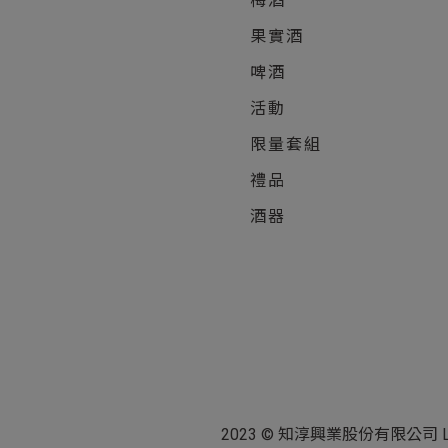
梅酒
果實酒
啤酒
活動
限量套組
禮品
酒器
2023 © 知淳興業股份有限公司 Le Wine