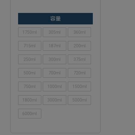
容量
1750ml
305ml
360ml
715ml
187ml
200ml
250ml
300ml
375ml
500ml
700ml
720ml
750ml
1000ml
1500ml
1800ml
3000ml
5000ml
6000ml