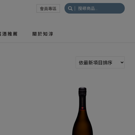
搜
會員專區
尋
關
鍵
選酒推薦
關於知淳
字: