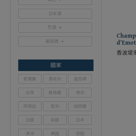
日本酒
烈酒
Champa
葡萄酒
d’Emot
Dosag
香波堤
香檳
國家
愛爾蘭
奧地利
墨西哥
台灣
蘇格蘭
南非
阿根廷
智利
紐西蘭
法國
英國
日本
澳洲
美國
德國