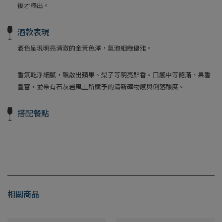
後才釋出。
酒款表現
酒色呈現明亮清澈的金黃色澤，氣泡細緻優雅。
香氣乾淨細膩，飄散出蘋果、梨子等明亮鮮香。口感中等飽滿、果香
豐富，並帶有石灰岩風土所賦予的清新礦物感與俐落酸度。
搭配餐點
相關商品