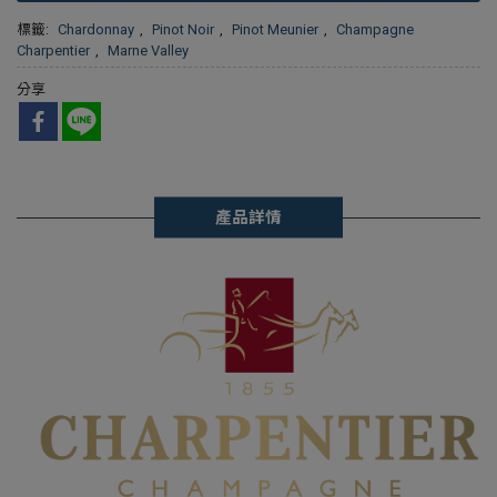
標籤:
Chardonnay
,
Pinot Noir
,
Pinot Meunier
,
Champagne
Charpentier
,
Marne Valley
分享
產品詳情