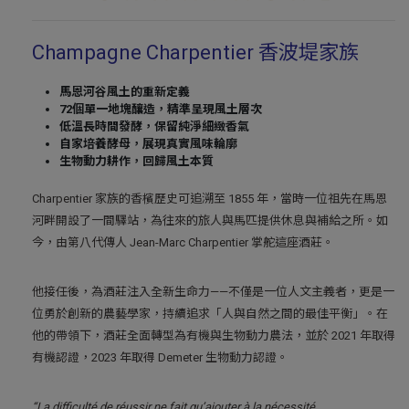
Champagne Charpentier 香波堤家族
馬恩河谷風土的重新定義
72
個單一地塊釀造，精準呈現風土層次
低溫長時間發酵，保留純淨細緻香氣
自家培養酵母，展現真實風味輪廓
生物動力耕作，回歸風土本質
Charpentier 家族的香檳歷史可追溯至 1855 年，當時一位祖先在馬恩
河畔開設了一間驛站，為往來的旅人與馬匹提供休息與補給之所。如
今，由第八代傳人 Jean-Marc Charpentier 掌舵這座酒莊。
他接任後，為酒莊注入全新生命力——不僅是一位人文主義者，更是一
位勇於創新的農藝學家，持續追求「人與自然之間的最佳平衡」。在
他的帶領下，酒莊全面轉型為有機與生物動力農法，並於 2021 年取得
有機認證，2023 年取得 Demeter 生物動力認證。
“La difficulté de réussir ne fait qu’ajouter à la nécessité