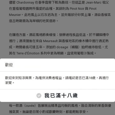
儘管 Chardonnay 在春季霜害下較為脆弱，但這正是 Jean-Marc 祖父
在重植葡萄園時所偏愛的品種。其餘則為 Pinot Noir 與 Pinot
Meunier。此地風土以石灰岩為主，並夾雜部分砂質土壤，源自香檳區
遠古時期曾為海岸線的地質遺跡。
在釀造方面，酒莊風格節奏緩慢：發酵過程長且低溫，於不鏽鋼槽中
進行；酒液隨後在來自 Meursault 與香檳地區的橡木桶中進行酒泥熟
成，時間最長可達五年。添加的 dosage（補糖）始終維持極低，尤
其在 Terre d’Émotion 系列中更為明顯，且使用葡萄汁製成。
歡迎
兩大主軸、感動味蕾
歡迎來到知淳興業，為確保消費者權益，請確認是否已滿18歲，再進行
TRADITION Collection –
瀏覽。
CHARPENTIER「Tradition」系列香檳，體現了馬恩河谷風土的精髓
——這片土地以豐富的 Pinot Meunier 葡萄著稱，並在釀酒師 Jean-
我已滿十八歲
Marc Charpentier 的巧手詮釋下達到完美平衡。
每一款酒（cuvée）皆展現出精準且均衡的風格，融合清新的果香與優
雅氣質，無論是日常小酌或歡慶時刻，都能輕鬆享受。