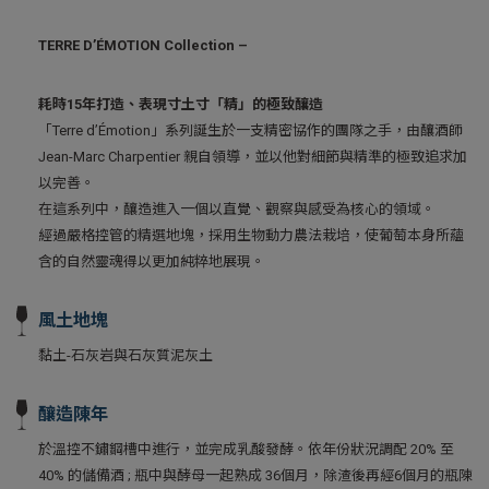
TERRE D’ÉMOTION Collection –
耗時
15
年打造、表現寸土寸「精」的極致釀造
「Terre d’Émotion」系列誕生於一支精密協作的團隊之手，由釀酒師
Jean-Marc Charpentier 親自領導，並以他對細節與精準的極致追求加
以完善。
在這系列中，釀造進入一個以直覺、觀察與感受為核心的領域。
經過嚴格控管的精選地塊，採用生物動力農法栽培，使葡萄本身所蘊
含的自然靈魂得以更加純粹地展現。
風土地塊
黏土-石灰岩與石灰質泥灰土
釀造陳年
於溫控不鏽鋼槽中進行，並完成乳酸發酵。依年份狀況調配 20% 至
40% 的儲備酒 ; 瓶中與酵母一起熟成 36個月，除渣後再經6個月的瓶陳