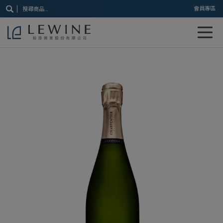
搜
會員專區
尋
關
鍵
字: