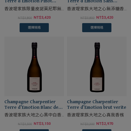
Terre d’Emotion Pinot
Terre d’Emotion Sans
Meunier Zero Dosage
Soufre ajoute Brut Nature
香波堤家族限量皮諾莫尼耶無
香波堤家族大地之心無添糖香
添糖香檳
檳
NT$
3,420
NT$
3,420
NT$
3,800
NT$
3,800
選擇規格
選擇規格
Champagne Charpentier
Champagne Charpentier
Terre d’Emotion Blanc de
Terre d’Emotion brut verite
Noirs Extra Brut
香波堤家族大地之心黑中白香
香波堤家族大地之心真我香檳
檳
NT$
3,150
NT$
2,970
NT$
3,500
NT$
3,300