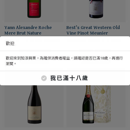
Yann Alexandre Roche
Best’s Great Western Old
Mere Brut Nature
Vine Pinot Meunier
揚 · 亞歷山大 紅本無添糖香檳
貝斯特酒莊珍藏皮諾莫尼耶老
歡迎
藤紅葡萄酒
NT$
2,250
NT$
4,050
NT$
2,500
NT$
4,500
歡迎來到知淳興業，為確保消費者權益，請確認是否已滿18歲，再進行
選擇規格
選擇規格
瀏覽。
我已滿十八歲