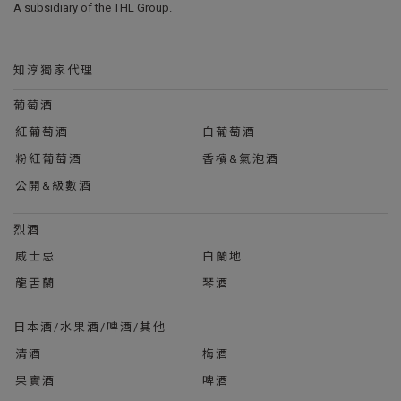
A subsidiary of the THL Group.
知淳獨家代理
葡萄酒
紅葡萄酒
白葡萄酒
粉紅葡萄酒
香檳&氣泡酒
公開&級數酒
烈酒
威士忌
白蘭地
龍舌蘭
琴酒
日本酒/水果酒/啤酒/其他
清酒
梅酒
果實酒
啤酒